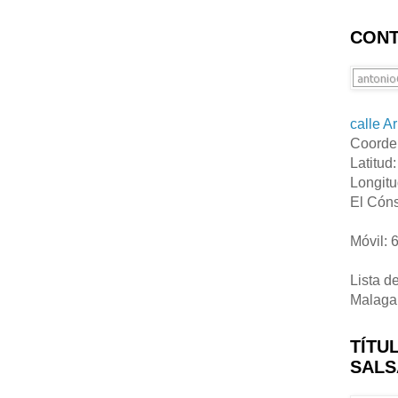
CONT
calle A
Coorde
Latitud
Longitu
El Cóns
Móvil: 
Lista d
Malaga
TÍTU
SALS