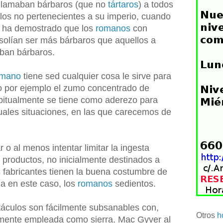
llamaban bárbaros (que no
tártaros
) a todos
los no pertenecientes a su imperio, cuando
os ha demostrado que los
romanos
con
solían ser más bárbaros que aquellos a
ban bárbaros.
omano
tiene sed cualquier cosa le sirve para
o por ejemplo el zumo concentrado de
bitualmente se tiene como aderezo para
uales situaciones, en las que carecemos de
ar o al menos intentar limitar la ingesta
 productos, no inicialmente destinados a
s fabricantes tienen la buena costumbre de
 a en este caso, los
romanos
sedientos.
táculos son fácilmente subsanables con,
Otros
h
lmente empleada como sierra. Mac Gyver al