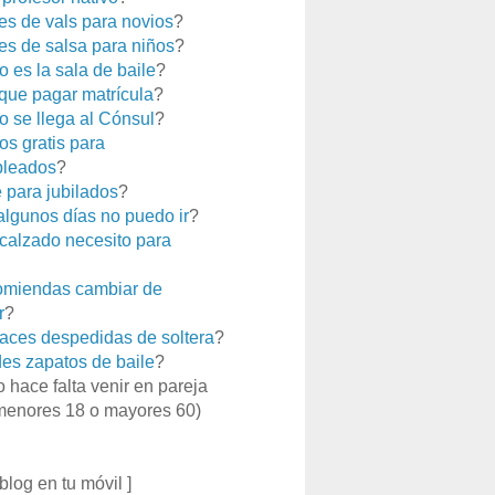
es de vals para novios
?
es de salsa para niños
?
 es la sala de baile
?
que pagar matrícula
?
 se llega al Cónsul
?
os gratis para
leados
?
e para jubilados
?
 algunos días no puedo ir
?
calzado necesito para
miendas cambiar de
r
?
aces despedidas de soltera
?
es zapatos de baile
?
o hace falta venir en pareja
menores 18 o mayores 60)
 blog en tu móvil ]