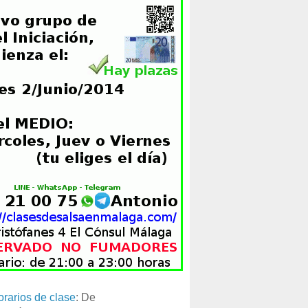
orarios de clase
: De