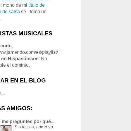
el mono de mi
título de
r de salsa
se
o
toma un
.
LISTAS MUSICALES
mendo
:
www.jamendo.com/es/playlist/
1
en Hispasónicos
: No
ble el dominio.
AR EN EL BLOG
o...
S AMIGOS:
 me preguntes por qué...
Sin tetillas, como yo