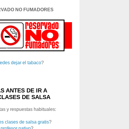
RVADO NO FUMADORES
edes dejar el tabaco
?
S ANTES DE IR A
CLASES DE SALSA
as y respuestas habituales:
es clases de salsa gratis
?
 profesor nativo
?