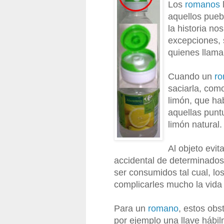
Los
romanos
aquellos pueb
la historia n
excepciones, 
quienes llama
Cuando un
r
saciarla, com
limón, que ha
aquellas punt
limón natural.
Al objeto evit
accidental de determinados
ser consumidos tal cual, lo
complicarles mucho la vida
Para un
romano
, estos obs
por ejemplo una llave hábi