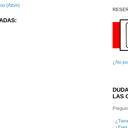
ios (Atom)
RESE
ADAS:
¿
No pu
DUDA
LAS 
Pregunt
· ¿
Tien
· ¿
Eres