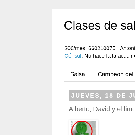
Clases de sa
20€/mes. 660210075 - Anton
Cónsul
. No hace falta acudi
Salsa
Campeon del
JUEVES, 18 DE J
Alberto, David y el lim