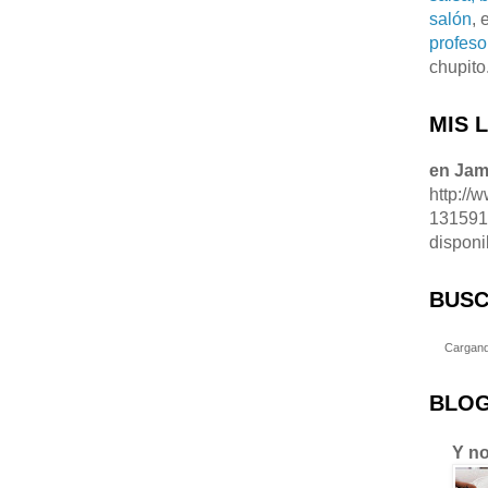
salón
, 
profeso
chupito
MIS 
en Ja
http://
13159
disponi
BUSC
Cargand
BLOG
Y no