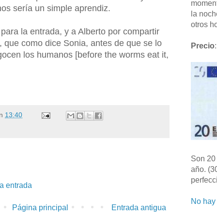
moment
os sería un simple aprendiz.
la noch
otros ho
para la entrada, y a Alberto por compartir
, que como dice Sonia, antes de que se lo
Precio
:
ocen los humanos [before the worms eat it,
n
13:40
Son 20 
año. (3
perfecc
la entrada
No hay 
Página principal
Entrada antigua