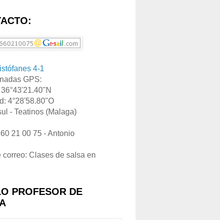
ACTO:
ristófanes 4-1
nadas GPS:
: 36°43'21.40"N
d: 4°28'58.80"O
ul - Teatinos (Malaga)
660 21 00 75 - Antonio
e correo: Clases de salsa en
LO PROFESOR DE
A