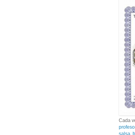
Cada ve
profeso
salsa, b