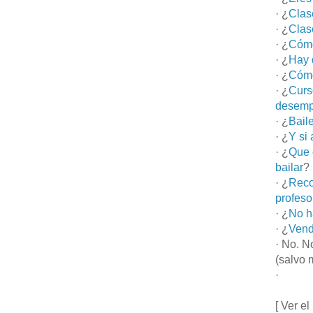
· ¿
Clas
· ¿
Clas
· ¿
Cómo
· ¿
Hay 
· ¿
Cómo
· ¿
Curs
desemp
· ¿
Bail
· ¿
Y si
· ¿
Que 
bailar
?
· ¿
Reco
profeso
· ¿
No h
· ¿
Vend
· No. N
(salvo 
·
[ Ver el