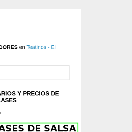
DORES
en
Teatinos - El
RIOS Y PRECIOS DE
LASES
o
: