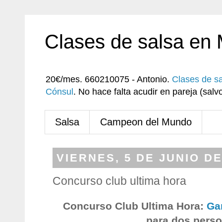
Clases de salsa en
20€/mes. 660210075 - Antonio.
Clases de s
Cónsul
. No hace falta acudir en pareja (sa
Salsa
Campeon del Mundo
VIERNES, 5 DE JUNIO DE
Concurso club ultima hora
Concurso Club Ultima Hora:
Ga
para dos pers