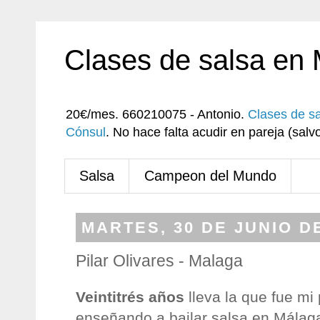
Clases de salsa en
20€/mes. 660210075 - Antonio.
Clases de s
Cónsul
. No hace falta acudir en pareja (sa
Salsa
Campeon del Mundo
MARTES, 30 DE JUNIO D
Pilar Olivares - Malaga
Veintitrés años
lleva la que fue mi 
enseñando a bailar salsa en Málag