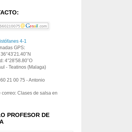
ACTO:
ristófanes 4-1
nadas GPS:
: 36°43'21.40"N
d: 4°28'58.80"O
ul - Teatinos (Malaga)
660 21 00 75 - Antonio
e correo: Clases de salsa en
LO PROFESOR DE
A