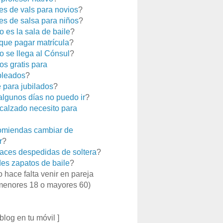
es de vals para novios
?
es de salsa para niños
?
 es la sala de baile
?
que pagar matrícula
?
 se llega al Cónsul
?
os gratis para
leados
?
e para jubilados
?
 algunos días no puedo ir
?
calzado necesito para
miendas cambiar de
r
?
aces despedidas de soltera
?
es zapatos de baile
?
o hace falta venir en pareja
menores 18 o mayores 60)
 blog en tu móvil ]