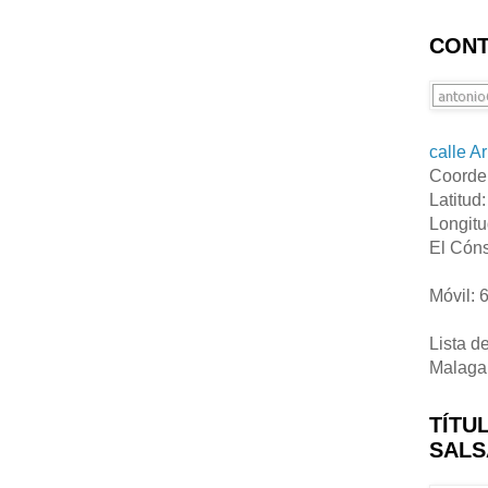
CONT
calle A
Coorde
Latitud
Longitu
El Cóns
Móvil: 
Lista d
Malaga
TÍTU
SALS