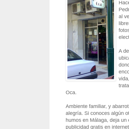
Hac
Pedr
al v
libr
foto
elec
A de
ubic
dond
enco
vida
trat
Oca.
Ambiente familiar, y abarr
alegría. Si conoces algún o
humos en Málaga, deja un 
publicidad gratis en internet