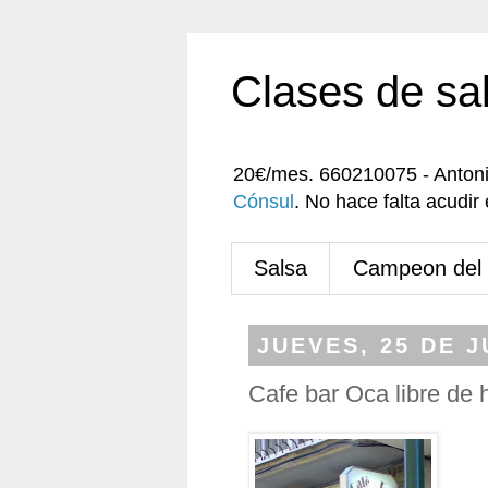
Clases de sa
20€/mes. 660210075 - Anton
Cónsul
. No hace falta acudi
Salsa
Campeon del
JUEVES, 25 DE J
Cafe bar Oca libre de