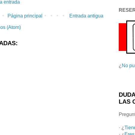
la entrada
RESE
Página principal
Entrada antigua
ios (Atom)
ADAS:
¿
No pu
DUDA
LAS 
Pregunt
· ¿
Tien
· ¿
Eres