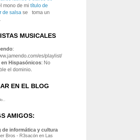
el mono de mi
título de
r de salsa
se
o
toma un
.
LISTAS MUSICALES
mendo
:
www.jamendo.com/es/playlist/
1
en Hispasónicos
: No
ble el dominio.
AR EN EL BLOG
o...
S AMIGOS:
 de informática y cultura
er Bros - R3sacón en Las