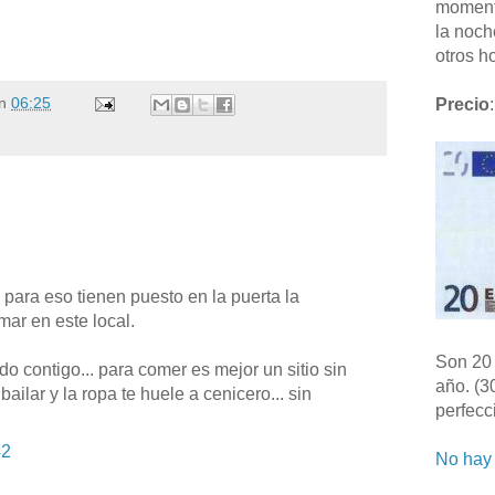
moment
la noch
otros ho
n
06:25
Precio
:
 para eso tienen puesto en la puerta la
mar en este local.
Son 20 
o contigo... para comer es mejor un sitio sin
año. (3
ilar y la ropa te huele a cenicero... sin
perfecc
42
No hay 