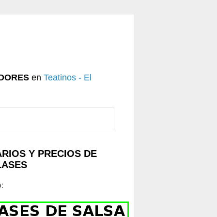
DORES
en
Teatinos - El
RIOS Y PRECIOS DE
LASES
o
: