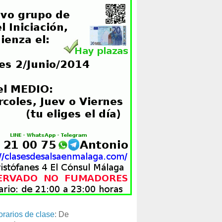
orarios de clase
: De