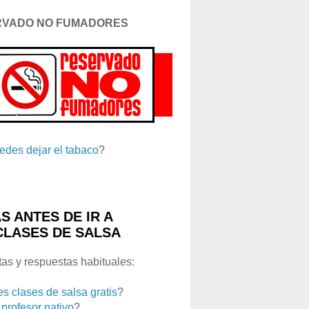
RVADO NO FUMADORES
edes dejar el tabaco
?
S ANTES DE IR A
CLASES DE SALSA
as y respuestas habituales:
es clases de salsa gratis
?
 profesor nativo
?