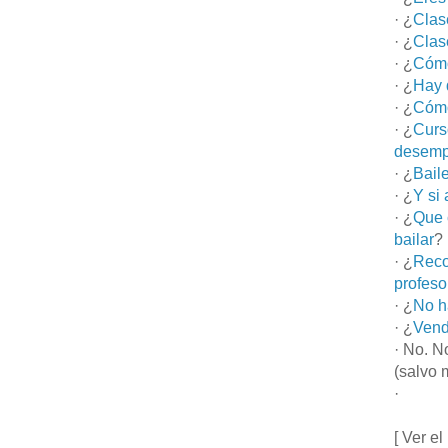
· ¿
Clas
· ¿
Clas
· ¿
Cómo
· ¿
Hay 
· ¿
Cómo
· ¿
Curs
desemp
· ¿
Bail
· ¿
Y si
· ¿
Que 
bailar
?
· ¿
Reco
profeso
· ¿
No h
· ¿
Vend
· No. N
(salvo 
·
[ Ver el