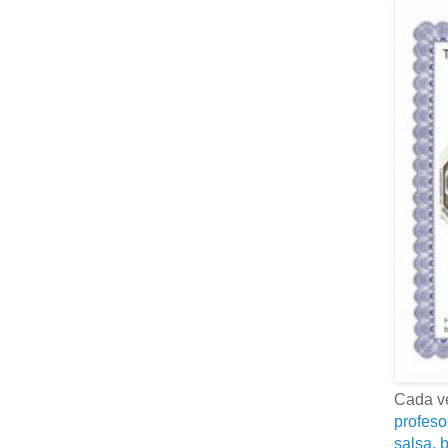
Cada ve
profeso
salsa, b