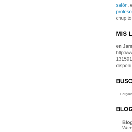
salón
, 
profeso
chupito
MIS 
en Ja
http://
13159
disponi
BUSC
Cargand
BLOG
Blog
Warn