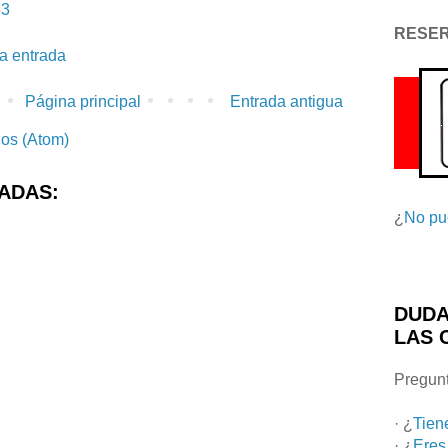
33
RESE
la entrada
Página principal
Entrada antigua
ios (Atom)
ADAS:
¿
No pu
DUDA
LAS 
Pregunt
· ¿
Tien
· ¿
Eres