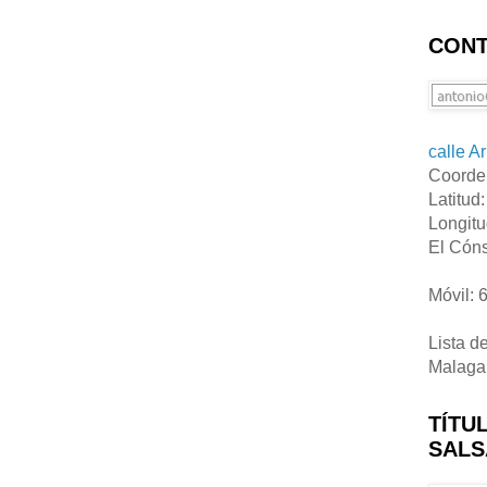
CONT
calle A
Coorde
Latitud
Longitu
El Cóns
Móvil: 
Lista d
Malaga
TÍTU
SALS