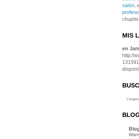
salón
, 
profeso
chupito
MIS 
en Ja
http://
13159
disponi
BUSC
Cargand
BLOG
Blog
Warn