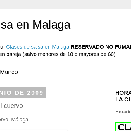
lsa en Malaga
io.
Clases de salsa en Malaga
RESERVADO NO FUMA
r en pareja (salvo menores de 18 o mayores de 60)
 Mundo
NIO DE 2009
HORA
LA C
l cuervo
Horari
ervo. Málaga.