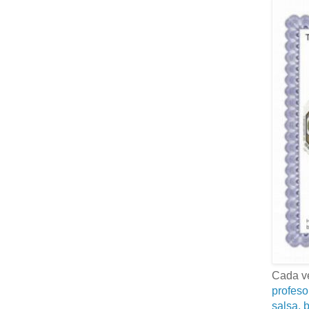
Cada ve
profeso
salsa, b