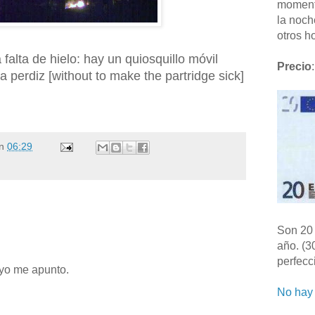
moment
la noch
otros ho
falta de hielo: hay un quiosquillo móvil
Precio
:
a perdiz [without to make the partridge sick]
n
06:29
Son 20 
año. (3
perfecc
 yo me apunto.
No hay 