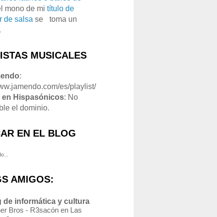
el mono de mi
título de
r de salsa
se
o
toma un
.
LISTAS MUSICALES
mendo
:
www.jamendo.com/es/playlist/
1
en Hispasónicos
: No
ble el dominio.
AR EN EL BLOG
o...
S AMIGOS:
 de informática y cultura
er Bros - R3sacón en Las