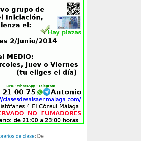
orarios de clase
: De