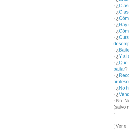
· ¿
Clas
· ¿
Clas
· ¿
Cómo
· ¿
Hay 
· ¿
Cómo
· ¿
Curs
desemp
· ¿
Bail
· ¿
Y si
· ¿
Que 
bailar
?
· ¿
Reco
profeso
· ¿
No h
· ¿
Vend
· No. N
(salvo 
·
[ Ver el