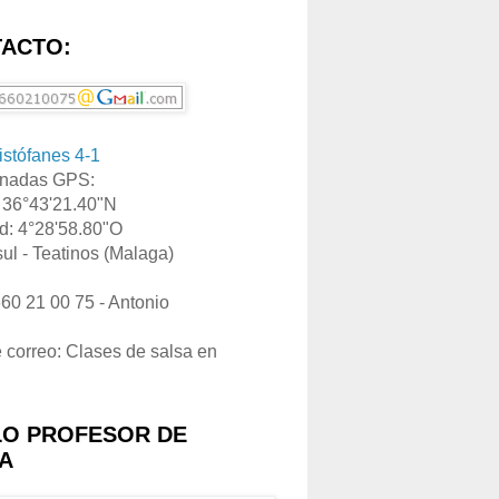
ACTO:
ristófanes 4-1
nadas GPS:
: 36°43'21.40"N
d: 4°28'58.80"O
ul - Teatinos (Malaga)
660 21 00 75 - Antonio
e correo: Clases de salsa en
LO PROFESOR DE
A