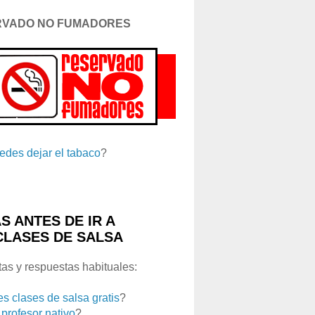
RVADO NO FUMADORES
edes dejar el tabaco
?
S ANTES DE IR A
CLASES DE SALSA
as y respuestas habituales:
es clases de salsa gratis
?
 profesor nativo
?