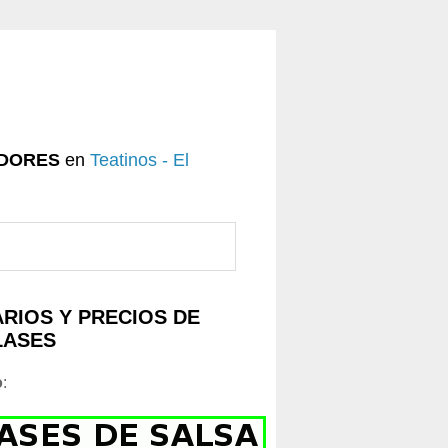
DORES
en
Teatinos - El
RIOS Y PRECIOS DE
LASES
o
: