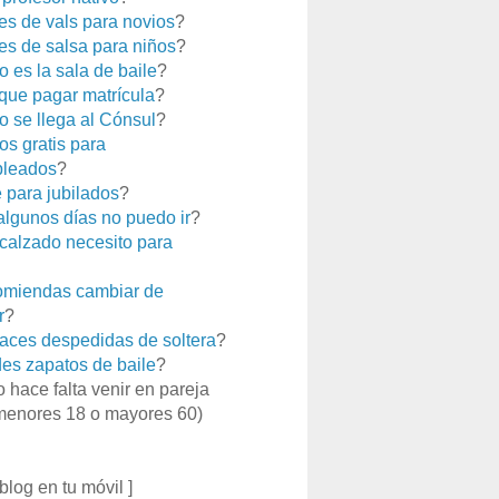
es de vals para novios
?
es de salsa para niños
?
 es la sala de baile
?
que pagar matrícula
?
 se llega al Cónsul
?
os gratis para
leados
?
e para jubilados
?
 algunos días no puedo ir
?
calzado necesito para
miendas cambiar de
r
?
aces despedidas de soltera
?
es zapatos de baile
?
o hace falta venir en pareja
menores 18 o mayores 60)
 blog en tu móvil ]