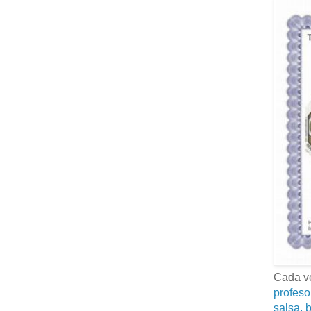
Cada ve
profeso
salsa, b