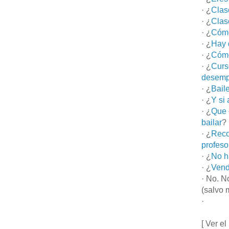
· ¿
Clas
· ¿
Clas
· ¿
Cómo
· ¿
Hay 
· ¿
Cómo
· ¿
Curs
desemp
· ¿
Bail
· ¿
Y si
· ¿
Que 
bailar
?
· ¿
Reco
profeso
· ¿
No h
· ¿
Vend
· No. N
(salvo 
·
[ Ver el