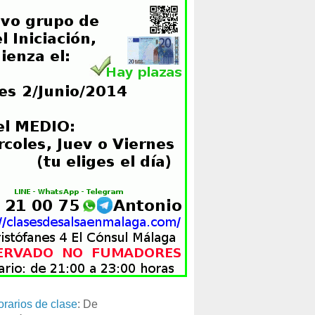
orarios de clase
: De