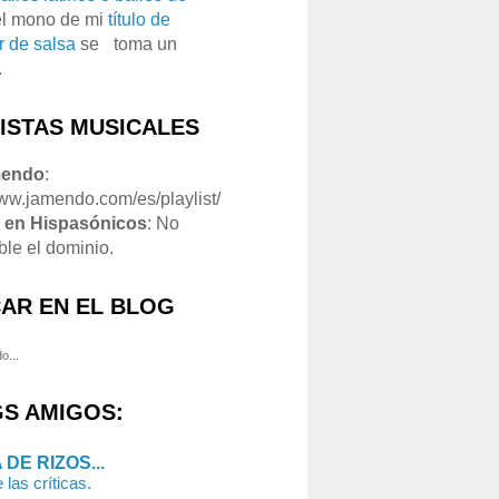
el mono de mi
título de
r de salsa
se
o
toma un
.
LISTAS MUSICALES
mendo
:
www.jamendo.com/es/playlist/
1
en Hispasónicos
: No
ble el dominio.
AR EN EL BLOG
o...
S AMIGOS:
 DE RIZOS...
 las críticas.