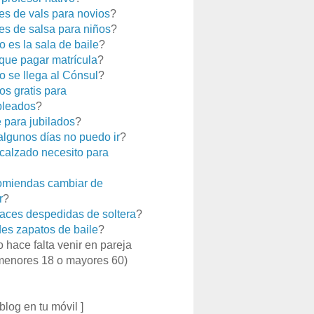
es de vals para novios
?
es de salsa para niños
?
 es la sala de baile
?
que pagar matrícula
?
 se llega al Cónsul
?
os gratis para
leados
?
e para jubilados
?
 algunos días no puedo ir
?
calzado necesito para
miendas cambiar de
r
?
aces despedidas de soltera
?
es zapatos de baile
?
o hace falta venir en pareja
menores 18 o mayores 60)
 blog en tu móvil ]