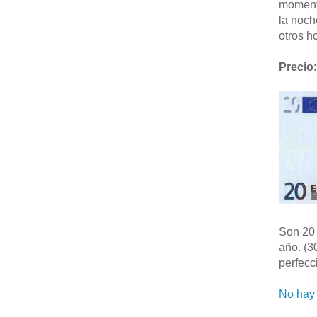
moment
la noch
otros ho
Precio
:
Son 20 
año. (3
perfecc
No hay 