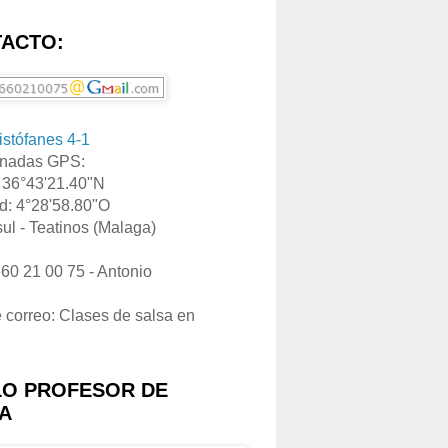
ACTO:
ristófanes 4-1
nadas GPS:
: 36°43'21.40"N
d: 4°28'58.80"O
ul - Teatinos (Malaga)
660 21 00 75 - Antonio
e correo: Clases de salsa en
LO PROFESOR DE
A