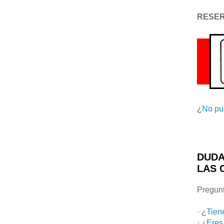
RESE
¿
No pu
DUDA
LAS 
Pregunt
· ¿
Tien
· ¿
Eres