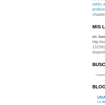
salón
, 
profeso
chupito
MIS 
en Ja
http://
13159
disponi
BUSC
Cargand
BLOG
UNA
Lo de