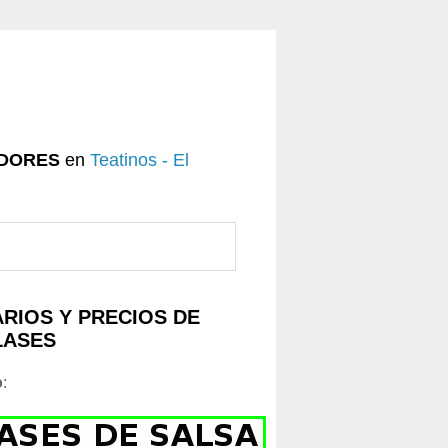
DORES
en
Teatinos - El
RIOS Y PRECIOS DE
LASES
o
: