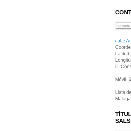
CONT
calle A
Coorde
Latitud
Longitu
El Cóns
Móvil: 
Lista d
Malaga
TÍTU
SALS