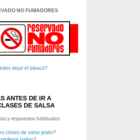
RVADO NO FUMADORES
edes dejar el tabaco
?
S ANTES DE IR A
CLASES DE SALSA
as y respuestas habituales:
es clases de salsa gratis
?
 profesor nativo
?