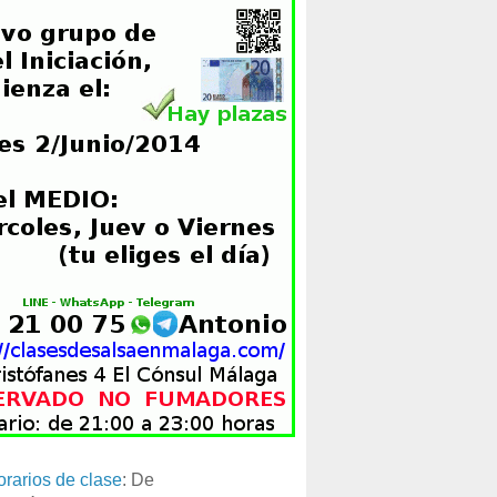
orarios de clase
: De