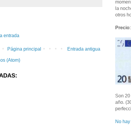
moment
la noch
otros ho
Precio
:
la entrada
Página principal
Entrada antigua
ios (Atom)
ADAS:
Son 20 
año. (3
perfecc
No hay 