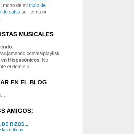
el mono de mi
título de
r de salsa
se
o
toma un
.
LISTAS MUSICALES
mendo
:
www.jamendo.com/es/playlist/
1
en Hispasónicos
: No
ble el dominio.
AR EN EL BLOG
o...
S AMIGOS:
 DE RIZOS...
 las críticas.