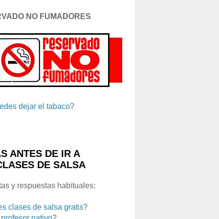
RVADO NO FUMADORES
edes dejar el tabaco
?
S ANTES DE IR A
CLASES DE SALSA
as y respuestas habituales:
es clases de salsa gratis
?
 profesor nativo
?