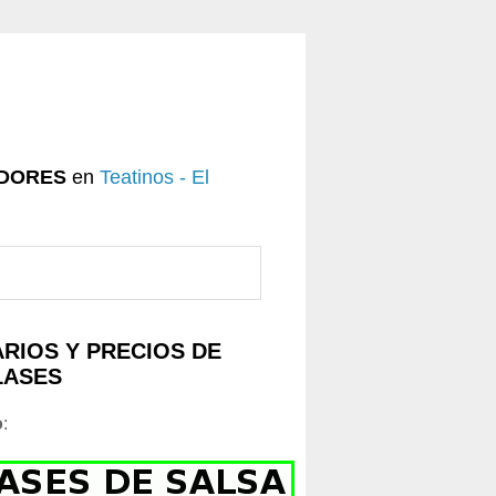
DORES
en
Teatinos - El
RIOS Y PRECIOS DE
LASES
o
: