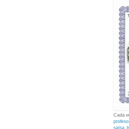
Cada ve
profeso
salsa, b