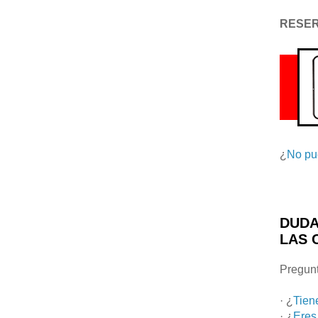
RESE
¿
No pu
DUDA
LAS 
Pregunt
· ¿
Tien
· ¿
Eres