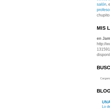
salón
, 
profeso
chupito
MIS 
en Ja
http://
13159
disponi
BUSC
Cargand
BLOG
UNA
Lo de