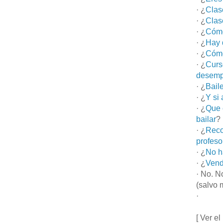
· ¿
Clas
· ¿
Clas
· ¿
Cómo
· ¿
Hay 
· ¿
Cómo
· ¿
Curs
desemp
· ¿
Bail
· ¿
Y si
· ¿
Que 
bailar
?
· ¿
Reco
profeso
· ¿
No h
· ¿
Vend
· No. N
(salvo 
·
[ Ver el