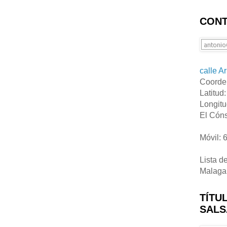
CONT
calle A
Coorde
Latitud
Longitu
El Cóns
Móvil: 
Lista d
Malaga
TÍTU
SALS