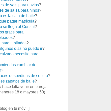
es de vals para novios
?
es de salsa para niños
?
 es la sala de baile
?
que pagar matrícula
?
 se llega al Cónsul
?
os gratis para
leados
?
e para jubilados
?
 algunos días no puedo ir
?
calzado necesito para
miendas cambiar de
r
?
aces despedidas de soltera
?
es zapatos de baile
?
o hace falta venir en pareja
menores 18 o mayores 60)
 blog en tu móvil ]