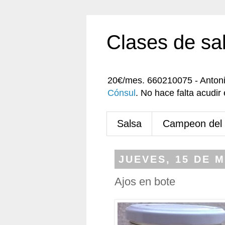
Clases de sa
20€/mes. 660210075 - Anton
Cónsul
. No hace falta acudi
Salsa
Campeon del
JUEVES, 15 DE 
Ajos en bote