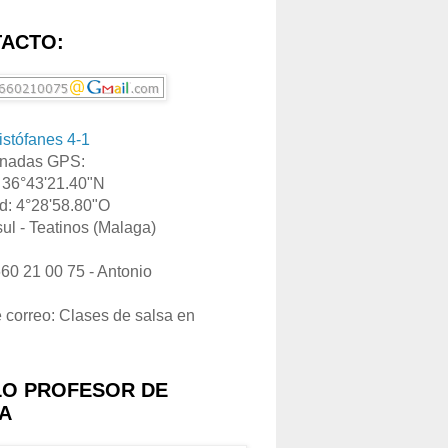
ACTO:
ristófanes 4-1
nadas GPS:
: 36°43'21.40"N
d: 4°28'58.80"O
ul - Teatinos (Malaga)
660 21 00 75 - Antonio
e correo: Clases de salsa en
LO PROFESOR DE
A