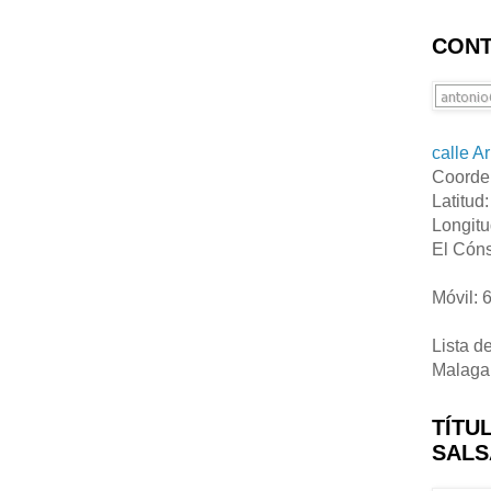
CONT
calle A
Coorde
Latitud
Longitu
El Cóns
Móvil: 
Lista d
Malaga
TÍTU
SALS