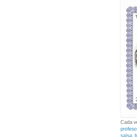
Cada ve
profeso
salsa, b