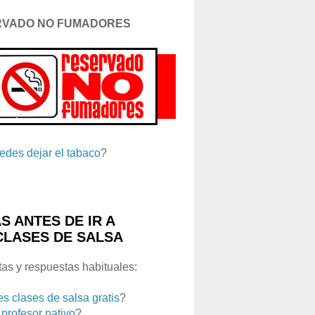
RVADO NO FUMADORES
edes dejar el tabaco
?
S ANTES DE IR A
CLASES DE SALSA
as y respuestas habituales:
es clases de salsa gratis
?
 profesor nativo
?