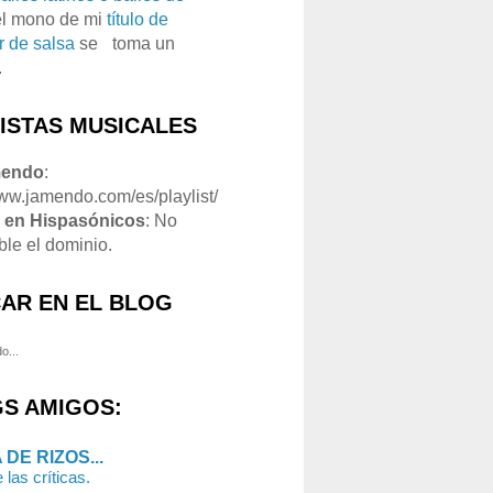
el mono de mi
título de
r de salsa
se
o
toma un
.
LISTAS MUSICALES
mendo
:
www.jamendo.com/es/playlist/
1
en Hispasónicos
: No
ble el dominio.
AR EN EL BLOG
o...
S AMIGOS:
 DE RIZOS...
 las críticas.