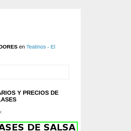
DORES
en
Teatinos - El
RIOS Y PRECIOS DE
LASES
o
: