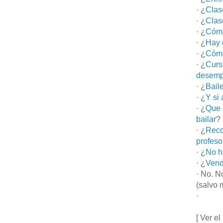
· ¿
Clas
· ¿
Clas
· ¿
Cómo
· ¿
Hay 
· ¿
Cómo
· ¿
Curs
desemp
· ¿
Bail
· ¿
Y si
· ¿
Que 
bailar
?
· ¿
Reco
profeso
· ¿
No h
· ¿
Vend
· No. N
(salvo 
·
[ Ver el