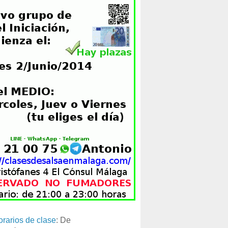
orarios de clase
: De