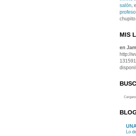
salón
, 
profeso
chupito
MIS 
en Ja
http://
13159
disponi
BUSC
Cargand
BLOG
UNA
Lo de