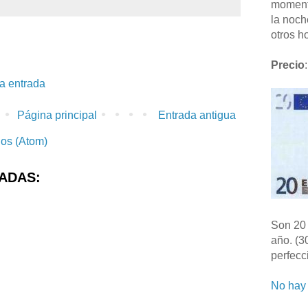
moment
la noch
otros ho
Precio
:
la entrada
Página principal
Entrada antigua
ios (Atom)
ADAS:
Son 20 
año. (3
perfecc
No hay 