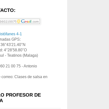
ACTO:
ristófanes 4-1
nadas GPS:
: 36°43'21.40"N
d: 4°28'58.80"O
ul - Teatinos (Malaga)
660 21 00 75 - Antonio
e correo: Clases de salsa en
LO PROFESOR DE
A