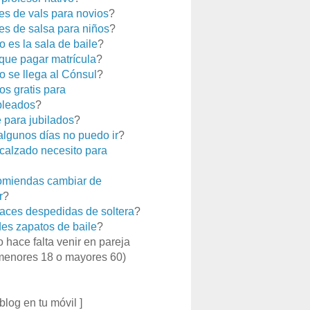
es de vals para novios
?
es de salsa para niños
?
 es la sala de baile
?
que pagar matrícula
?
 se llega al Cónsul
?
os gratis para
leados
?
e para jubilados
?
 algunos días no puedo ir
?
calzado necesito para
miendas cambiar de
r
?
aces despedidas de soltera
?
es zapatos de baile
?
o hace falta venir en pareja
menores 18 o mayores 60)
 blog en tu móvil ]