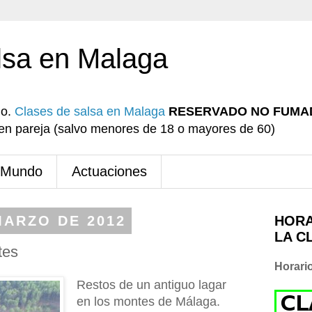
lsa en Malaga
io.
Clases de salsa en Malaga
RESERVADO NO FUMA
r en pareja (salvo menores de 18 o mayores de 60)
 Mundo
Actuaciones
MARZO DE 2012
HORA
LA C
tes
Horari
Restos de un antiguo lagar
en los montes de Málaga.