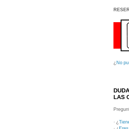
RESE
¿
No pu
DUDA
LAS 
Pregunt
· ¿
Tien
· ¿
Eres