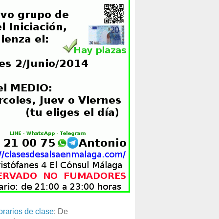
orarios de clase
: De