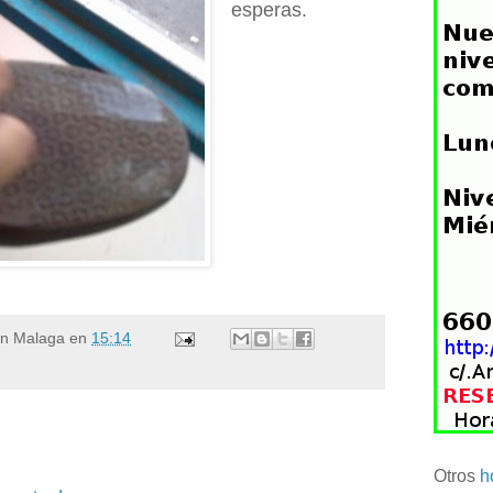
esperas.
en Malaga
en
15:14
Otros
h