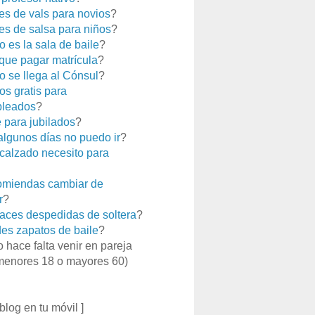
es de vals para novios
?
es de salsa para niños
?
 es la sala de baile
?
que pagar matrícula
?
 se llega al Cónsul
?
os gratis para
leados
?
e para jubilados
?
 algunos días no puedo ir
?
calzado necesito para
miendas cambiar de
r
?
aces despedidas de soltera
?
es zapatos de baile
?
o hace falta venir en pareja
menores 18 o mayores 60)
 blog en tu móvil ]