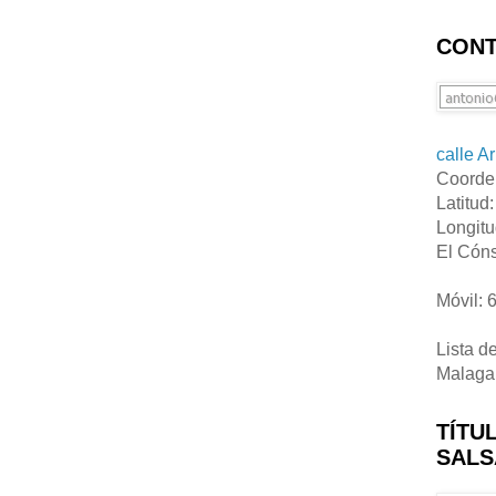
CONT
calle A
Coorde
Latitud
Longitu
El Cóns
Móvil: 
Lista d
Malaga
TÍTU
SALS