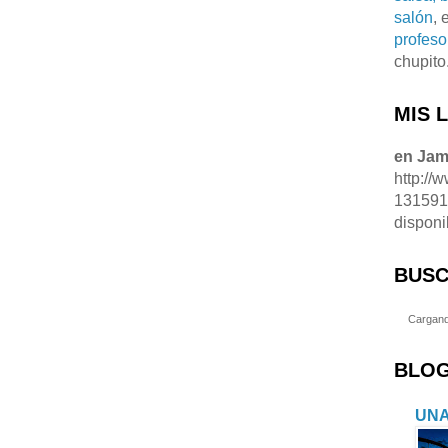
salón
, 
profeso
chupito
MIS 
en Ja
http://
13159
disponi
BUSC
Cargand
BLOG
UNA