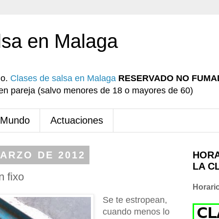
lsa en Malaga
io.
Clases de salsa en Malaga
RESERVADO NO FUMA
r en pareja (salvo menores de 18 o mayores de 60)
 Mundo
Actuaciones
MARZO DE 2012
HORA
LA C
 fixo
Horari
Se te estropean,
cuando menos lo