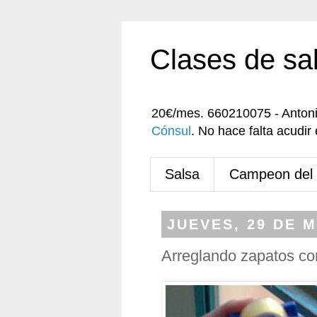
Clases de sa
20€/mes. 660210075 - Anton
Cónsul
. No hace falta acudi
Salsa
Campeon del
JUEVES, 29 DE 
Arreglando zapatos con