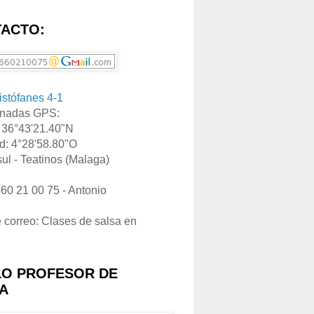
ACTO:
ristófanes 4-1
nadas GPS:
: 36°43'21.40"N
d: 4°28'58.80"O
ul - Teatinos (Malaga)
660 21 00 75 - Antonio
e correo: Clases de salsa en
LO PROFESOR DE
A