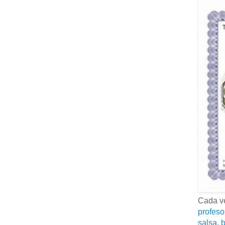
Cada ve
profeso
salsa, b