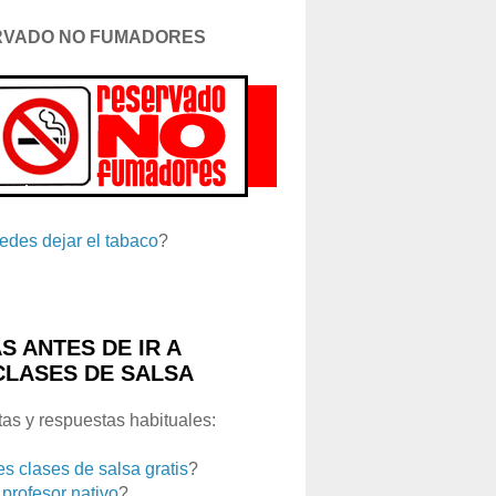
RVADO NO FUMADORES
edes dejar el tabaco
?
S ANTES DE IR A
CLASES DE SALSA
as y respuestas habituales:
es clases de salsa gratis
?
 profesor nativo
?