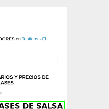
DORES
en
Teatinos - El
RIOS Y PRECIOS DE
LASES
o
: