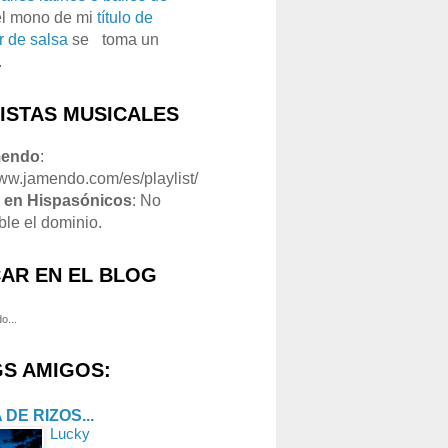
el mono de mi
título de
r de salsa
se
o
toma un
.
LISTAS MUSICALES
mendo
:
www.jamendo.com/es/playlist/
1
en Hispasónicos
: No
ble el dominio.
AR EN EL BLOG
o...
S AMIGOS:
 DE RIZOS...
Lucky