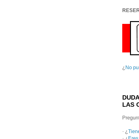
RESE
¿
No pu
DUDA
LAS 
Pregunt
· ¿
Tien
· ¿
Eres