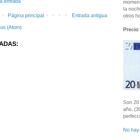
la entrada
moment
la noch
Página principal
Entrada antigua
otros ho
ios (Atom)
Precio
:
ADAS:
Son 20 
año. (3
perfecc
No hay 