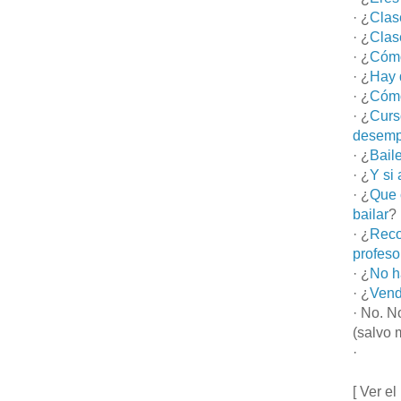
· ¿
Clas
· ¿
Clas
· ¿
Cómo
· ¿
Hay 
· ¿
Cómo
· ¿
Curs
desemp
· ¿
Bail
· ¿
Y si
· ¿
Que 
bailar
?
· ¿
Reco
profeso
· ¿
No h
· ¿
Vend
· No. N
(salvo 
·
[ Ver el