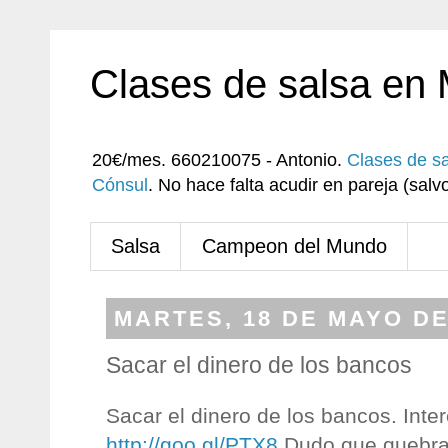
Clases de salsa en
20€/mes. 660210075 - Antonio.
Clases de s
Cónsul
. No hace falta acudir en pareja (sa
Salsa
Campeon del Mundo
MARTES, 18 DE MAYO DE
Sacar el dinero de los bancos
Sacar el dinero de los bancos. Inte
http://goo.gl/PTX8
Dudo que quebrar