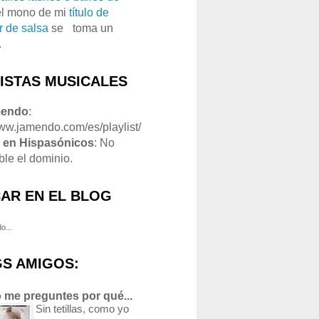
el mono de mi
título de
r de salsa
se
o
toma un
.
LISTAS MUSICALES
mendo
:
www.jamendo.com/es/playlist/
1
en Hispasónicos
: No
ble el dominio.
AR EN EL BLOG
o...
S AMIGOS:
 me preguntes por qué...
Sin tetillas, como yo