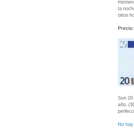
moment
la noch
otros ho
Precio
:
Son 20 
año. (3
perfecc
No hay 