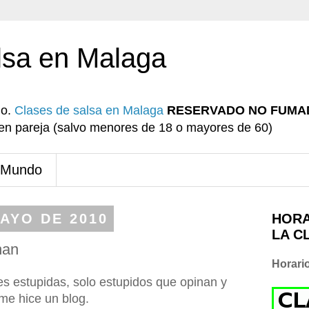
lsa en Malaga
io.
Clases de salsa en Malaga
RESERVADO NO FUMA
r en pareja (salvo menores de 18 o mayores de 60)
 Mundo
MAYO DE 2010
HORA
LA C
nan
Horari
es estupidas, solo estupidos que opinan y
me hice un blog.