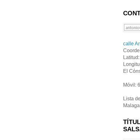
CONT
calle A
Coorde
Latitud
Longitu
El Cóns
Móvil: 
Lista d
Malaga
TÍTU
SALS