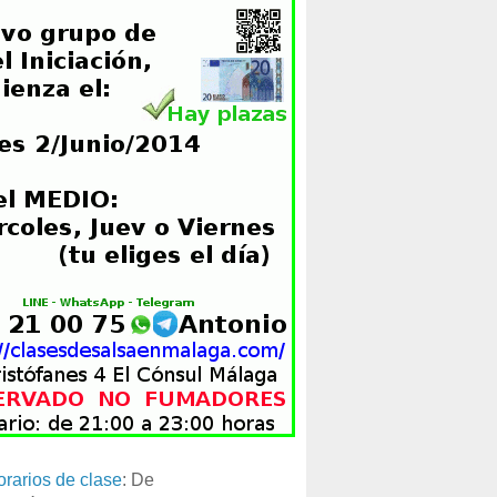
orarios de clase
: De