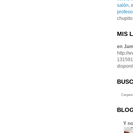
salón
, 
profeso
chupito
MIS 
en Ja
http://
13159
disponi
BUSC
Cargand
BLOG
Y no