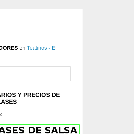
DORES
en
Teatinos - El
RIOS Y PRECIOS DE
LASES
o
: