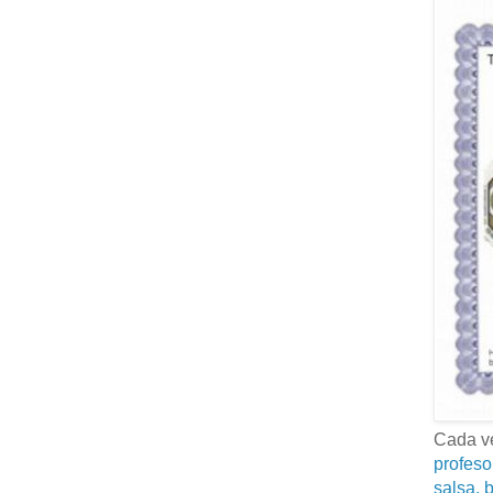
Cada ve
profeso
salsa, b