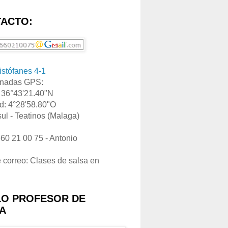
ACTO:
ristófanes 4-1
nadas GPS:
: 36°43'21.40"N
d: 4°28'58.80"O
ul - Teatinos (Malaga)
660 21 00 75 - Antonio
e correo: Clases de salsa en
LO PROFESOR DE
A