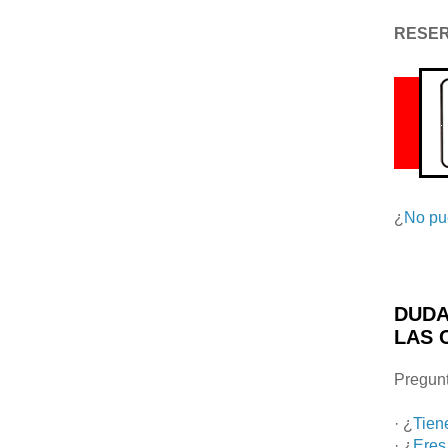
RESE
¿
No pu
DUDA
LAS 
Pregunt
· ¿
Tien
· ¿
Eres