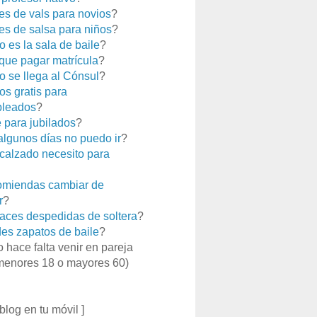
es de vals para novios
?
es de salsa para niños
?
 es la sala de baile
?
que pagar matrícula
?
 se llega al Cónsul
?
os gratis para
leados
?
e para jubilados
?
 algunos días no puedo ir
?
calzado necesito para
miendas cambiar de
r
?
aces despedidas de soltera
?
es zapatos de baile
?
o hace falta venir en pareja
menores 18 o mayores 60)
 blog en tu móvil ]