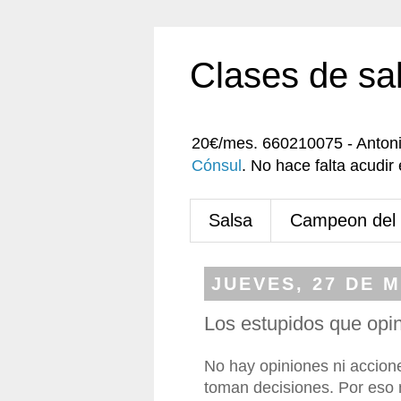
Clases de sa
20€/mes. 660210075 - Anton
Cónsul
. No hace falta acudi
Salsa
Campeon del
JUEVES, 27 DE 
Los estupidos que opi
No hay opiniones ni accion
toman decisiones. Por eso 