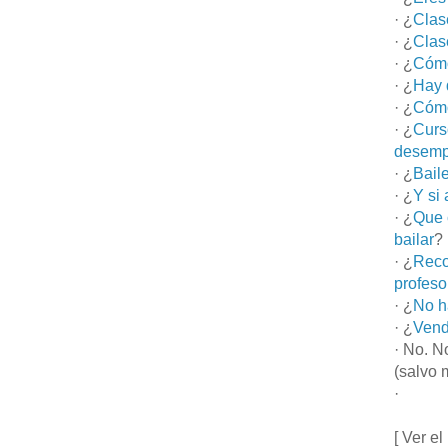
· ¿
Clas
· ¿
Clas
· ¿
Cómo
· ¿
Hay 
· ¿
Cómo
· ¿
Curs
desemp
· ¿
Bail
· ¿
Y si
· ¿
Que 
bailar
?
· ¿
Reco
profeso
· ¿
No h
· ¿
Vend
· No. N
(salvo 
·
[ Ver el