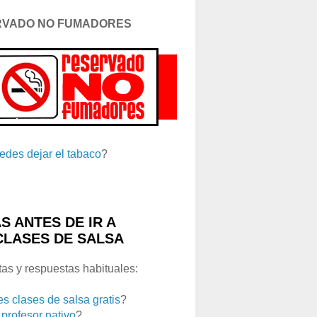
RVADO NO FUMADORES
edes dejar el tabaco
?
S ANTES DE IR A
CLASES DE SALSA
as y respuestas habituales:
es clases de salsa gratis
?
 profesor nativo
?