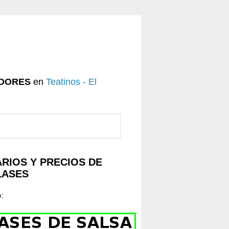
DORES
en
Teatinos - El
RIOS Y PRECIOS DE
LASES
o
: