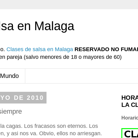
lsa en Malaga
io.
Clases de salsa en Malaga
RESERVADO NO FUMA
r en pareja (salvo menores de 18 o mayores de 60)
 Mundo
AYO DE 2010
HORA
LA C
 siempre
Horari
 la cagas. Los fracasos son eternos. Los
en, y asi nos va. Obvio, ellos no arriesgan.