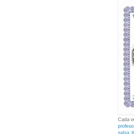
Cada ve
profeso
salsa, b