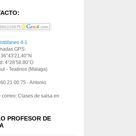
ACTO:
ristófanes 4-1
nadas GPS:
: 36°43'21.40"N
d: 4°28'58.80"O
ul - Teatinos (Malaga)
660 21 00 75 - Antonio
e correo: Clases de salsa en
LO PROFESOR DE
A