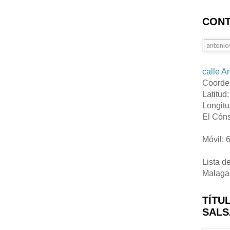
CONT
calle A
Coorde
Latitud
Longitu
El Cóns
Móvil: 
Lista d
Malaga
TÍTU
SALS