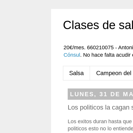
Clases de sa
20€/mes. 660210075 - Anton
Cónsul
. No hace falta acudi
Salsa
Campeon del
LUNES, 31 DE M
Los politicos la cagan
Los exitos duran hasta que
politicos esto no lo entiend