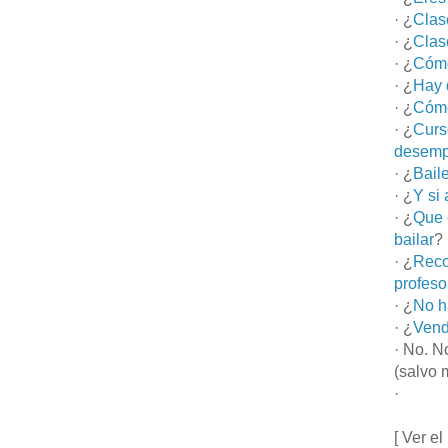
· ¿
Clas
· ¿
Clas
· ¿
Cómo
· ¿
Hay 
· ¿
Cómo
· ¿
Curs
desemp
· ¿
Bail
· ¿
Y si
· ¿
Que 
bailar
?
· ¿
Reco
profeso
· ¿
No h
· ¿
Vend
· No. N
(salvo 
·
[ Ver el