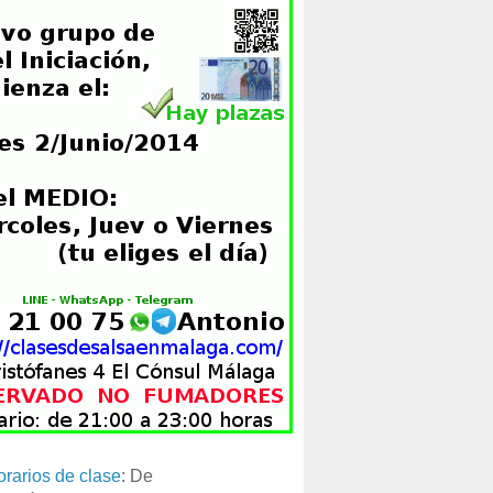
orarios de clase
: De