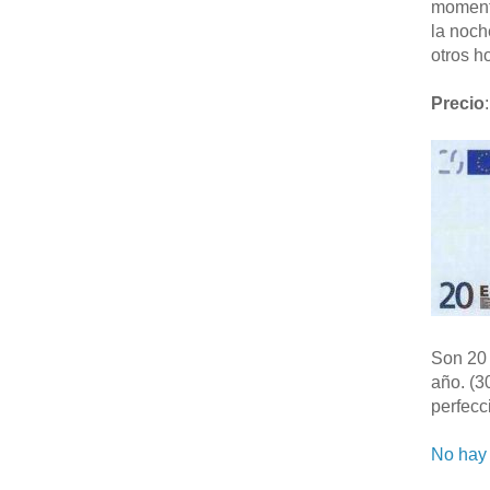
moment
la noch
otros ho
Precio
:
Son 20 
año. (3
perfecc
No hay 