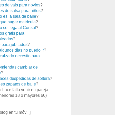
es de vals para novios
?
es de salsa para niños
?
 es la sala de baile
?
que pagar matrícula
?
 se llega al Cónsul
?
os gratis para
leados
?
e para jubilados
?
 algunos días no puedo ir
?
calzado necesito para
miendas cambiar de
r
?
aces despedidas de soltera
?
es zapatos de baile
?
o hace falta venir en pareja
menores 18 o mayores 60)
 blog en tu móvil ]