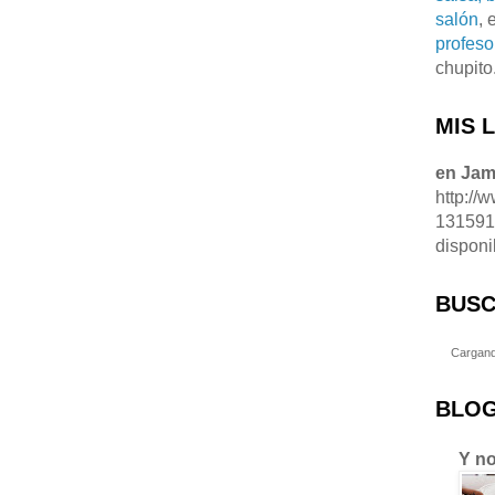
salón
, 
profeso
chupito
MIS 
en Ja
http://
13159
disponi
BUSC
Cargand
BLOG
Y no