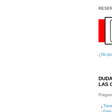
RESE
¿
No pu
DUDA
LAS 
Pregunt
· ¿
Tien
· ¿
Eres