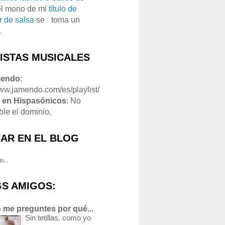
el mono de mi
título de
r de salsa
se
o
toma un
.
LISTAS MUSICALES
mendo
:
www.jamendo.com/es/playlist/
1
en Hispasónicos
: No
ble el dominio.
AR EN EL BLOG
o...
S AMIGOS:
 me preguntes por qué...
Sin tetillas, como yo