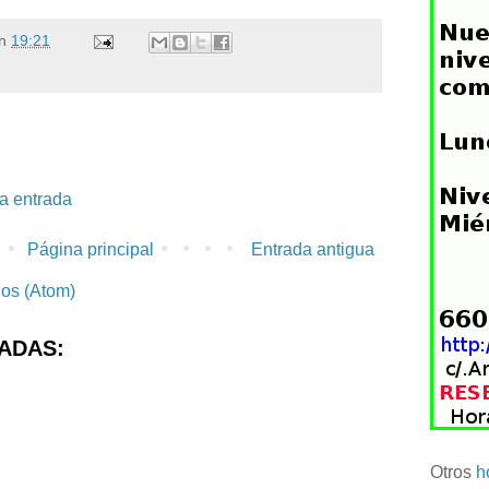
n
19:21
la entrada
Página principal
Entrada antigua
ios (Atom)
ADAS:
Otros
h