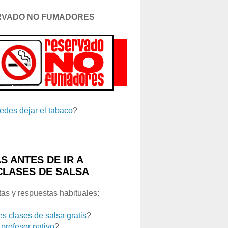
RVADO NO FUMADORES
edes dejar el tabaco
?
S ANTES DE IR A
CLASES DE SALSA
as y respuestas habituales:
es clases de salsa gratis
?
 profesor nativo
?