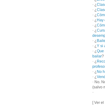
· ¿
Clas
· ¿
Clas
· ¿
Cómo
· ¿
Hay 
· ¿
Cómo
· ¿
Curs
desemp
· ¿
Bail
· ¿
Y si
· ¿
Que 
bailar
?
· ¿
Reco
profeso
· ¿
No h
· ¿
Vend
· No. N
(salvo 
·
[ Ver el