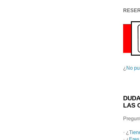
RESE
¿
No pu
DUDA
LAS 
Pregunt
· ¿
Tien
· ¿
Eres