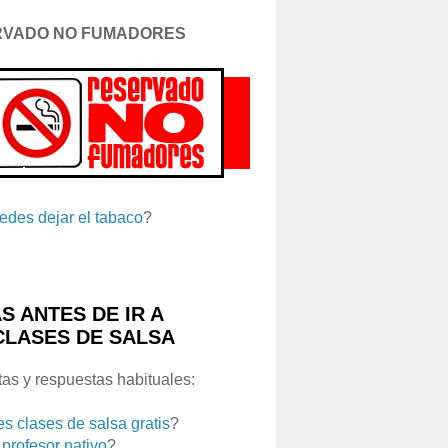
RVADO NO FUMADORES
edes dejar el tabaco
?
S ANTES DE IR A
CLASES DE SALSA
as y respuestas habituales:
es clases de salsa gratis
?
 profesor nativo
?