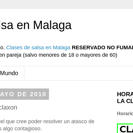
lsa en Malaga
io.
Clases de salsa en Malaga
RESERVADO NO FUMA
r en pareja (salvo menores de 18 o mayores de 60)
 Mundo
MAYO DE 2010
HORA
LA C
claxon
Horari
uel que cree poder resolver un atasco de
s algo contagioso.