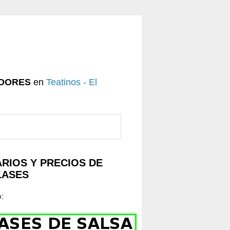
DORES
en
Teatinos - El
RIOS Y PRECIOS DE
LASES
o
: