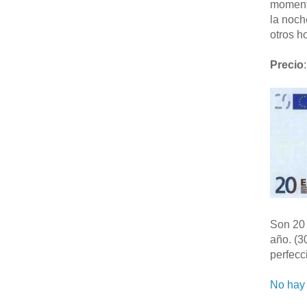
moment
la noch
otros ho
Precio
:
Son 20 
año. (3
perfecc
No hay 