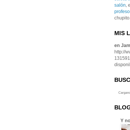
salón
, 
profeso
chupito
MIS 
en Ja
http://
13159
disponi
BUSC
Cargand
BLOG
Y no