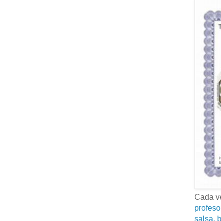
Cada ve
profeso
salsa, b