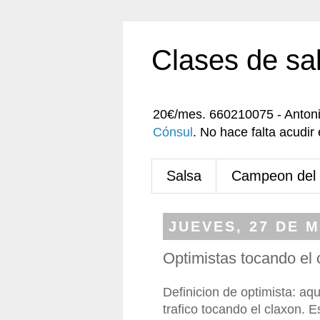
Clases de sa
20€/mes. 660210075 - Anton
Cónsul
. No hace falta acudi
Salsa
Campeon del
JUEVES, 27 DE 
Optimistas tocando el 
Definicion de optimista: aq
trafico tocando el claxon. E