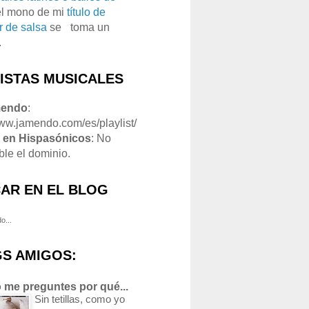
el mono de mi
título de
r de salsa
se
o
toma un
.
LISTAS MUSICALES
mendo
:
www.jamendo.com/es/playlist/
1
en Hispasónicos
: No
ble el dominio.
AR EN EL BLOG
o...
S AMIGOS:
 me preguntes por qué...
Sin tetillas, como yo