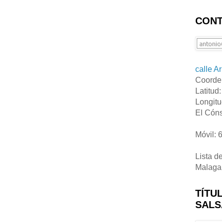
CONT
calle A
Coorde
Latitud
Longitu
El Cóns
Móvil: 
Lista d
Malaga
TÍTU
SALS