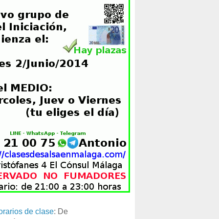
orarios de clase
: De