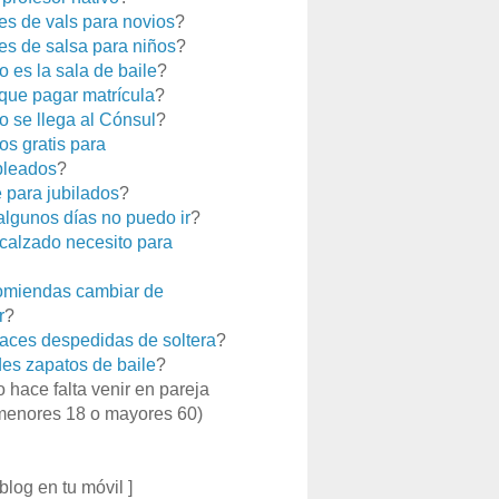
es de vals para novios
?
es de salsa para niños
?
 es la sala de baile
?
que pagar matrícula
?
 se llega al Cónsul
?
os gratis para
leados
?
e para jubilados
?
 algunos días no puedo ir
?
calzado necesito para
miendas cambiar de
r
?
aces despedidas de soltera
?
es zapatos de baile
?
o hace falta venir en pareja
menores 18 o mayores 60)
 blog en tu móvil ]