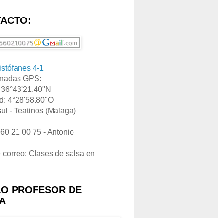
ACTO:
ristófanes 4-1
nadas GPS:
: 36°43'21.40"N
d: 4°28'58.80"O
ul - Teatinos (Malaga)
660 21 00 75 - Antonio
e correo: Clases de salsa en
LO PROFESOR DE
A