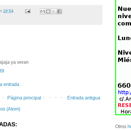
n
18:54
ajaja ya veran
39
la entrada
Página principal
Entrada antigua
ios (Atom)
ADAS:
Otros
h