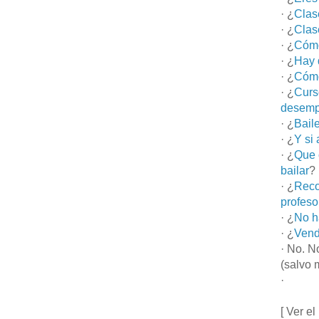
· ¿
Clas
· ¿
Clas
· ¿
Cómo
· ¿
Hay 
· ¿
Cómo
· ¿
Curs
desemp
· ¿
Bail
· ¿
Y si
· ¿
Que 
bailar
?
· ¿
Reco
profeso
· ¿
No h
· ¿
Vend
· No. N
(salvo 
·
[ Ver el