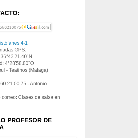
ACTO:
ristófanes 4-1
nadas GPS:
: 36°43'21.40"N
d: 4°28'58.80"O
ul - Teatinos (Malaga)
660 21 00 75 - Antonio
e correo: Clases de salsa en
LO PROFESOR DE
A