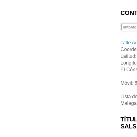
CONT
calle A
Coorde
Latitud
Longitu
El Cóns
Móvil: 
Lista d
Malaga
TÍTU
SALS