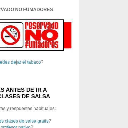
RVADO NO FUMADORES
edes dejar el tabaco
?
S ANTES DE IR A
CLASES DE SALSA
as y respuestas habituales:
es clases de salsa gratis
?
 profesor nativo
?