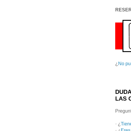
RESE
¿
No pu
DUDA
LAS 
Pregunt
· ¿
Tien
· ¿
Eres