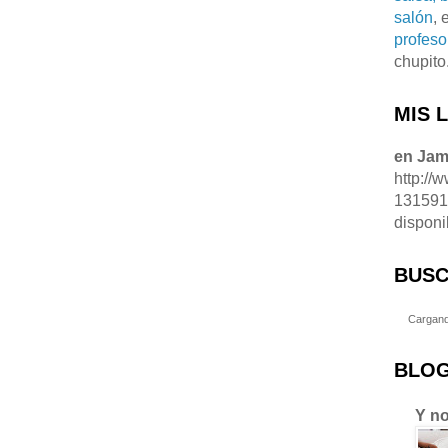
salón
, 
profeso
chupito
MIS 
en Ja
http://
13159
disponi
BUSC
Cargand
BLOG
Y no