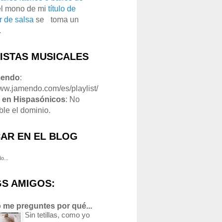
el mono de mi
título de
r de salsa
se
o
toma un
.
LISTAS MUSICALES
mendo
:
www.jamendo.com/es/playlist/
1
en Hispasónicos
: No
ble el dominio.
AR EN EL BLOG
o...
S AMIGOS:
 me preguntes por qué...
Sin tetillas, como yo