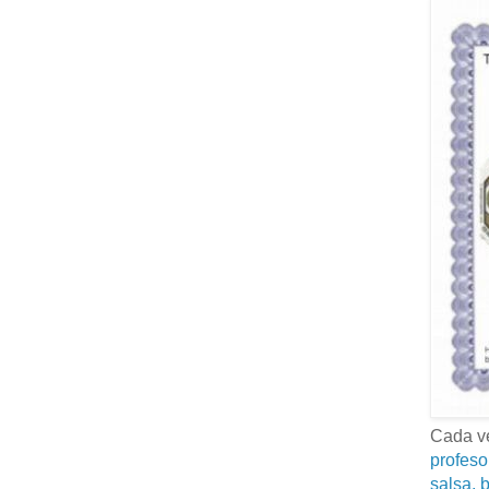
Cada ve
profeso
salsa, b