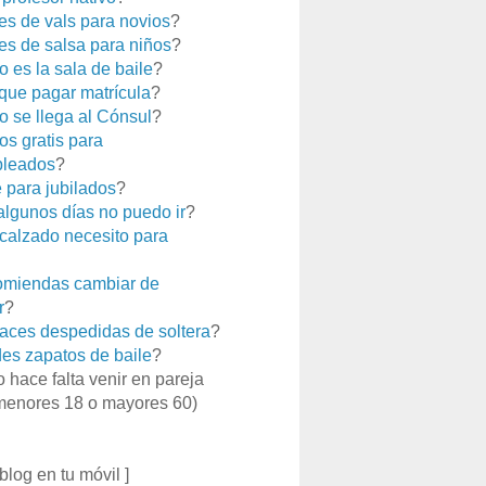
es de vals para novios
?
es de salsa para niños
?
 es la sala de baile
?
que pagar matrícula
?
 se llega al Cónsul
?
os gratis para
leados
?
e para jubilados
?
 algunos días no puedo ir
?
calzado necesito para
miendas cambiar de
r
?
aces despedidas de soltera
?
es zapatos de baile
?
o hace falta venir en pareja
menores 18 o mayores 60)
 blog en tu móvil ]