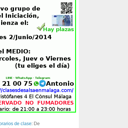
orarios de clase
: De