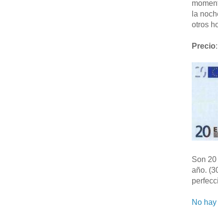
moment
la noch
otros ho
Precio
:
Son 20 
año. (3
perfecc
No hay 