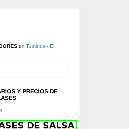
DORES
en
Teatinos - El
RIOS Y PRECIOS DE
LASES
o
: