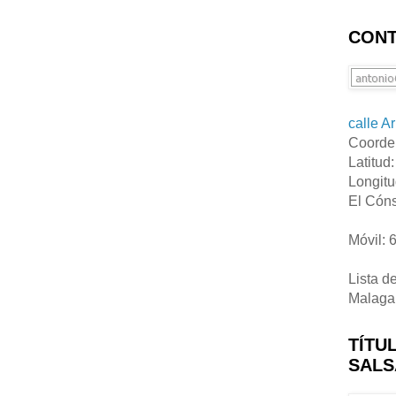
CONT
calle A
Coorde
Latitud
Longitu
El Cóns
Móvil: 
Lista d
Malaga
TÍTU
SALS