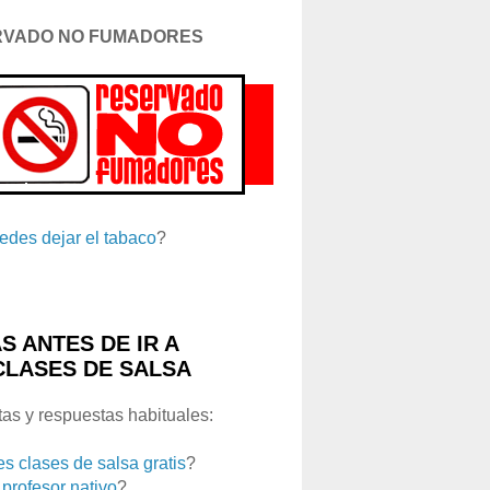
RVADO NO FUMADORES
edes dejar el tabaco
?
S ANTES DE IR A
CLASES DE SALSA
as y respuestas habituales:
es clases de salsa gratis
?
 profesor nativo
?