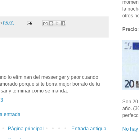
moment
la noch
otros ho
n
05:01
Precio
:
 uno lo eliminan del messenger y peor cuando
morado porque si te borra mejor borralo de tu
ersar y terminar como se manda.
33
Son 20 
año. (3
la entrada
perfecc
Página principal
Entrada antigua
No hay 