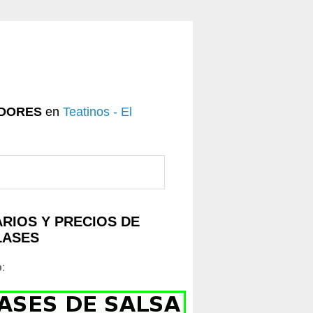
DORES
en
Teatinos - El
RIOS Y PRECIOS DE
LASES
o
: