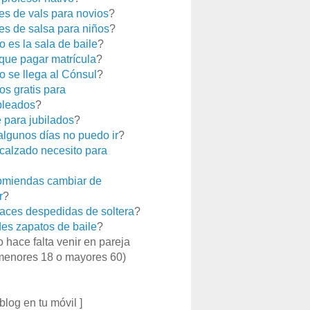
es de vals para novios
?
es de salsa para niños
?
 es la sala de baile
?
que pagar matrícula
?
 se llega al Cónsul
?
os gratis para
leados
?
e para jubilados
?
 algunos días no puedo ir
?
calzado necesito para
miendas cambiar de
r
?
aces despedidas de soltera
?
es zapatos de baile
?
o hace falta venir en pareja
menores 18 o mayores 60)
 blog en tu móvil ]