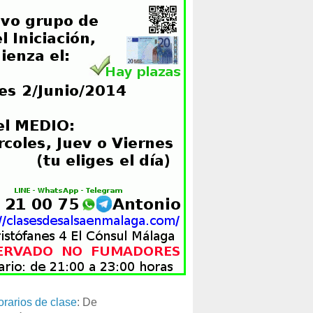
orarios de clase
: De