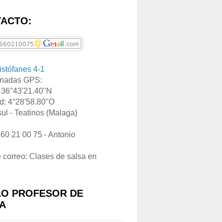
ACTO:
ristófanes 4-1
nadas GPS:
: 36°43'21.40"N
d: 4°28'58.80"O
ul - Teatinos (Malaga)
660 21 00 75 - Antonio
e correo: Clases de salsa en
LO PROFESOR DE
A