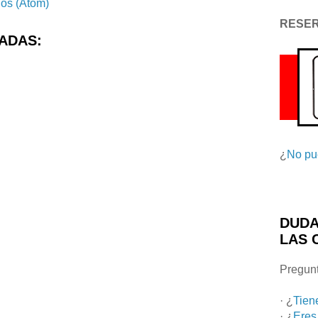
ios (Atom)
RESE
ADAS:
¿
No pu
DUDA
LAS 
Pregunt
· ¿
Tien
· ¿
Eres