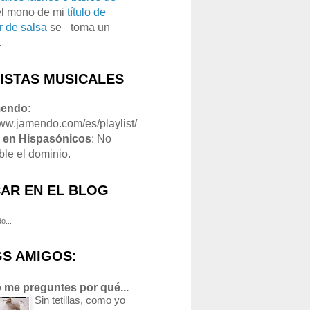
el mono de mi
título de
r de salsa
se
o
toma un
.
LISTAS MUSICALES
mendo
:
www.jamendo.com/es/playlist/
1
en Hispasónicos
: No
ble el dominio.
AR EN EL BLOG
o...
S AMIGOS:
 me preguntes por qué...
Sin tetillas, como yo