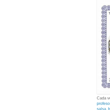
Cada ve
profeso
salsa, b