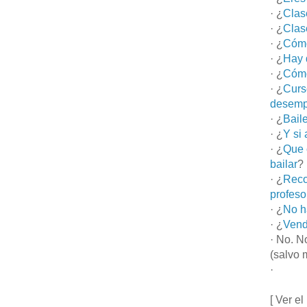
· ¿
Clas
· ¿
Clas
· ¿
Cómo
· ¿
Hay 
· ¿
Cómo
· ¿
Curs
desemp
· ¿
Bail
· ¿
Y si
· ¿
Que 
bailar
?
· ¿
Reco
profeso
· ¿
No h
· ¿
Vend
· No. N
(salvo 
·
[ Ver el