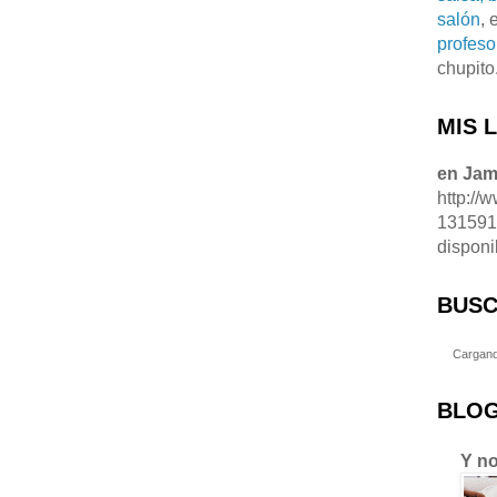
salón
, 
profeso
chupito
MIS 
en Ja
http://
13159
disponi
BUSC
Cargand
BLOG
Y no