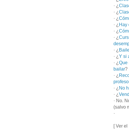
· ¿
Clas
· ¿
Clas
· ¿
Cómo
· ¿
Hay 
· ¿
Cómo
· ¿
Curs
desemp
· ¿
Bail
· ¿
Y si
· ¿
Que 
bailar
?
· ¿
Reco
profeso
· ¿
No h
· ¿
Vend
· No. N
(salvo 
·
[ Ver el