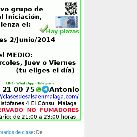
orarios de clase
: De