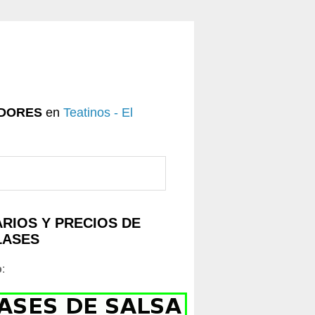
DORES
en
Teatinos - El
RIOS Y PRECIOS DE
LASES
o
: