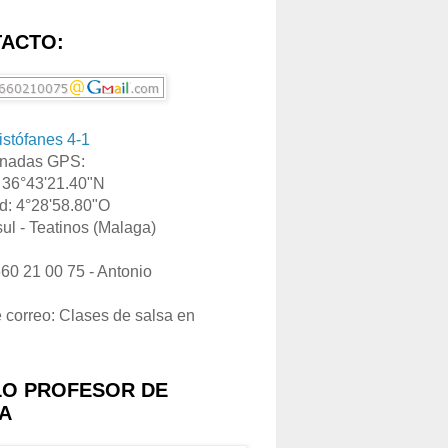
ACTO:
ristófanes 4-1
nadas GPS:
: 36°43'21.40"N
d: 4°28'58.80"O
ul - Teatinos (Malaga)
660 21 00 75 - Antonio
e correo: Clases de salsa en
LO PROFESOR DE
A