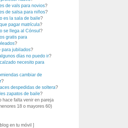
es de vals para novios
?
es de salsa para niños
?
 es la sala de baile
?
que pagar matrícula
?
 se llega al Cónsul
?
os gratis para
leados
?
e para jubilados
?
 algunos días no puedo ir
?
calzado necesito para
miendas cambiar de
r
?
aces despedidas de soltera
?
es zapatos de baile
?
o hace falta venir en pareja
menores 18 o mayores 60)
 blog en tu móvil ]