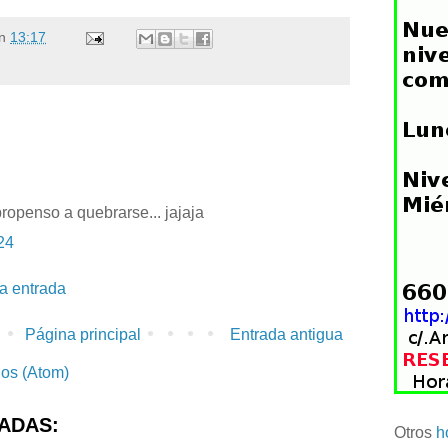
n
13:17
propenso a quebrarse... jajaja
24
la entrada
Página principal
Entrada antigua
ios (Atom)
ADAS:
Otros
h