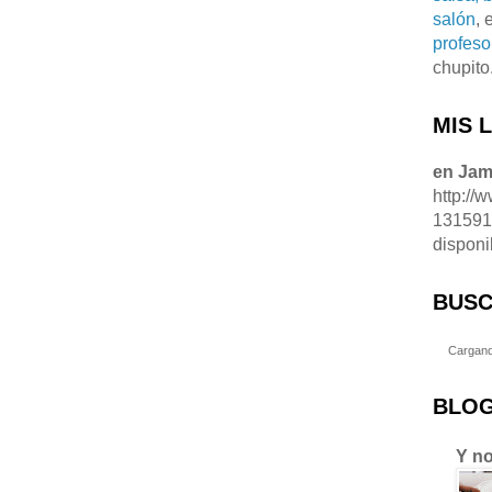
salón
, 
profeso
chupito
MIS 
en Ja
http://
13159
disponi
BUSC
Cargand
BLOG
Y no