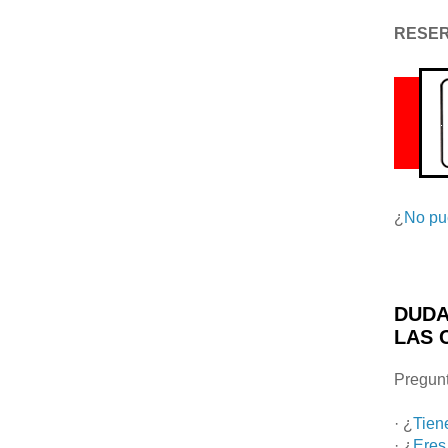
RESE
¿
No pu
DUDA
LAS 
Pregunt
· ¿
Tien
· ¿
Eres