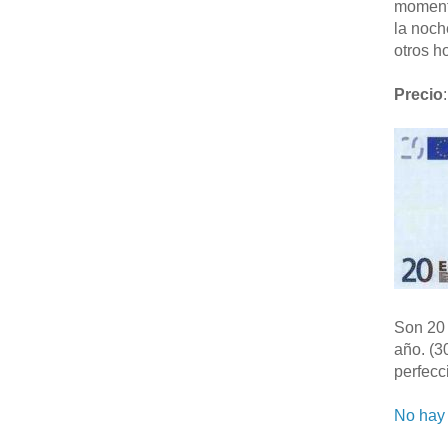
moment
la noch
otros ho
Precio
:
Son 20 
año. (3
perfecc
No hay 