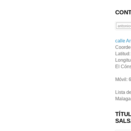
CONT
calle A
Coorde
Latitud
Longitu
El Cóns
Móvil: 
Lista d
Malaga
TÍTU
SALS