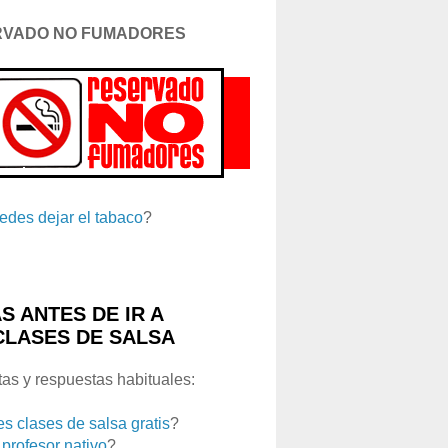
RVADO NO FUMADORES
edes dejar el tabaco
?
S ANTES DE IR A
CLASES DE SALSA
as y respuestas habituales:
es clases de salsa gratis
?
 profesor nativo
?