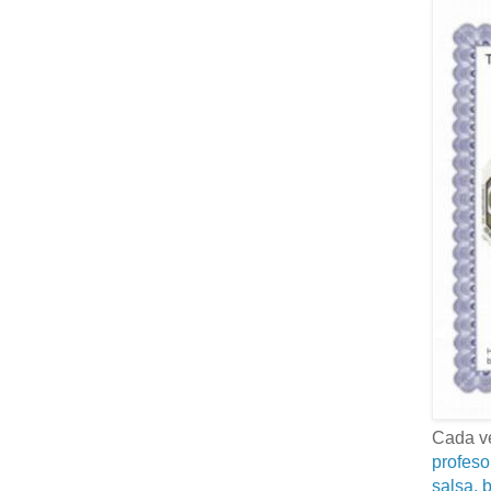
Cada ve
profeso
salsa, b