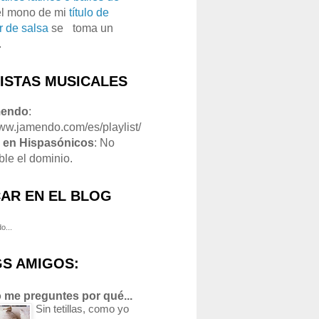
el mono de mi
título de
r de salsa
se
o
toma un
.
LISTAS MUSICALES
mendo
:
www.jamendo.com/es/playlist/
1
en Hispasónicos
: No
ble el dominio.
AR EN EL BLOG
o...
S AMIGOS:
 me preguntes por qué...
Sin tetillas, como yo