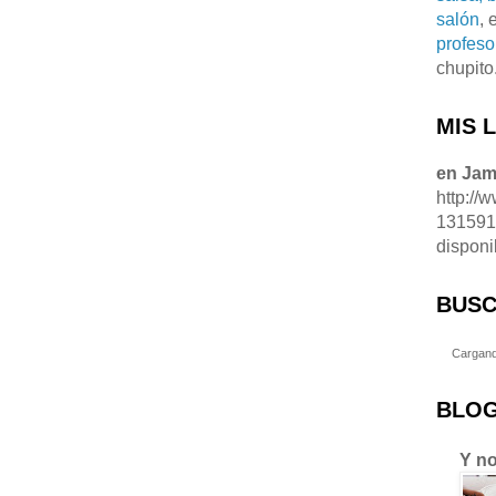
salón
, 
profeso
chupito
MIS 
en Ja
http://
13159
disponi
BUSC
Cargand
BLOG
Y no