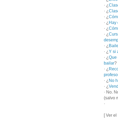
· ¿
Clas
· ¿
Clas
· ¿
Cómo
· ¿
Hay 
· ¿
Cómo
· ¿
Curs
desemp
· ¿
Bail
· ¿
Y si
· ¿
Que 
bailar
?
· ¿
Reco
profeso
· ¿
No h
· ¿
Vend
· No. N
(salvo 
·
[ Ver el