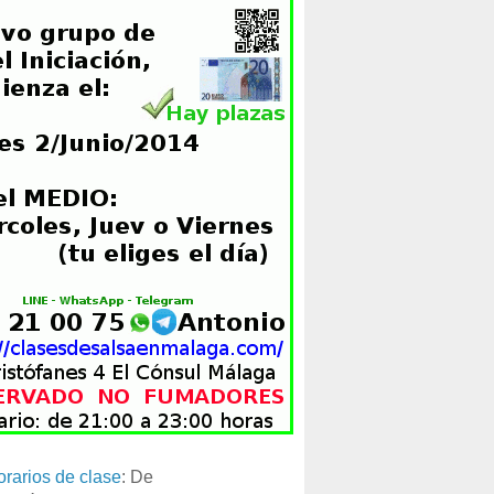
orarios de clase
: De