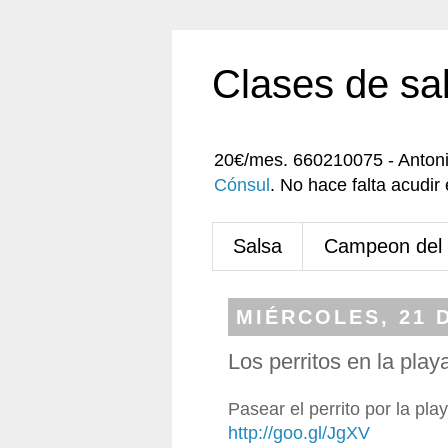
Clases de sa
20€/mes. 660210075 - Anton
Cónsul
. No hace falta acudi
Salsa
Campeon del
MIÉRCOLES, 21 D
Los perritos en la play
Pasear el perrito por la pl
http://goo.gl/JgXV