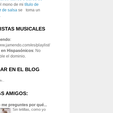
el mono de mi
título de
r de salsa
se
o
toma un
.
LISTAS MUSICALES
mendo
:
www.jamendo.com/es/playlist/
1
en Hispasónicos
: No
ble el dominio.
AR EN EL BLOG
o...
S AMIGOS:
 me preguntes por qué...
Sin tetillas, como yo