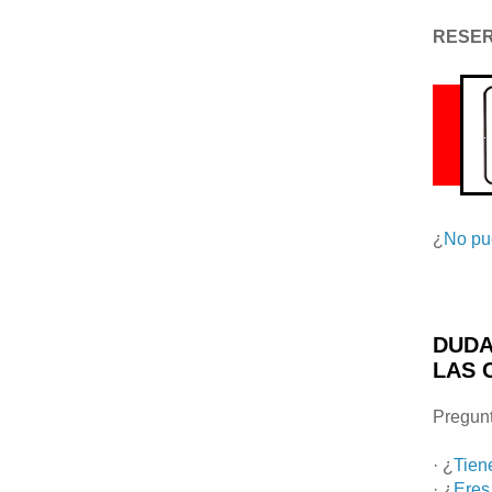
RESE
¿
No pu
DUDA
LAS 
Pregunt
· ¿
Tien
· ¿
Eres