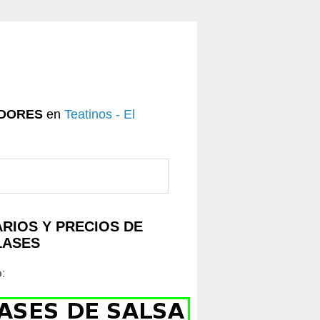
DORES
en
Teatinos - El
RIOS Y PRECIOS DE
LASES
o
: