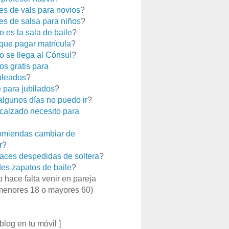
es de vals para novios
?
es de salsa para niños
?
 es la sala de baile
?
que pagar matrícula
?
 se llega al Cónsul
?
os gratis para
leados
?
e para jubilados
?
 algunos días no puedo ir
?
calzado necesito para
miendas cambiar de
r
?
aces despedidas de soltera
?
es zapatos de baile
?
o hace falta venir en pareja
menores 18 o mayores 60)
 blog en tu móvil ]