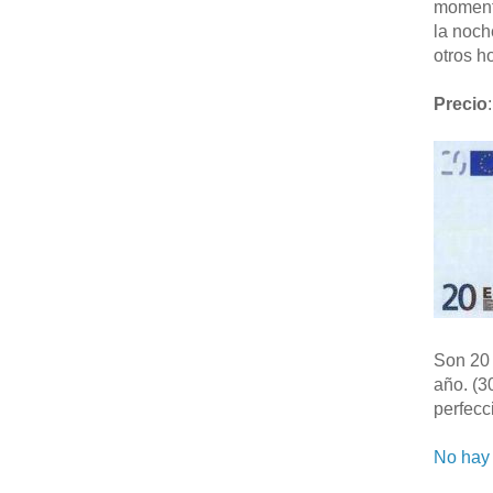
moment
la noch
otros ho
Precio
:
Son 20 
año. (3
perfecc
No hay 