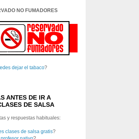
RVADO NO FUMADORES
edes dejar el tabaco
?
S ANTES DE IR A
CLASES DE SALSA
as y respuestas habituales:
es clases de salsa gratis
?
 profesor nativo
?