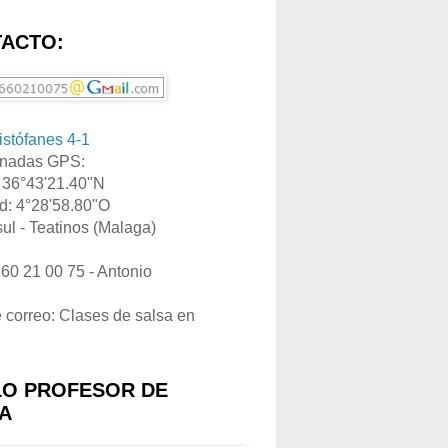
ACTO:
ristófanes 4-1
nadas GPS:
: 36°43'21.40"N
d: 4°28'58.80"O
ul - Teatinos (Malaga)
660 21 00 75 - Antonio
e correo: Clases de salsa en
LO PROFESOR DE
A