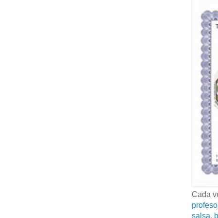
Cada ve
profeso
salsa, b