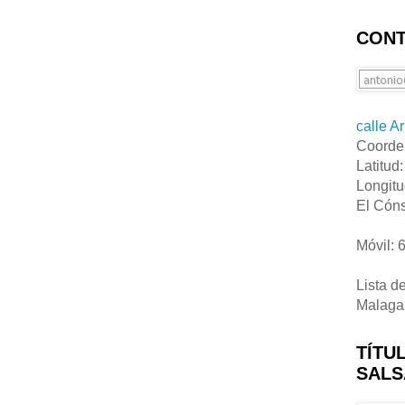
CONT
calle A
Coorde
Latitud
Longitu
El Cóns
Móvil: 
Lista d
Malaga
TÍTU
SALS