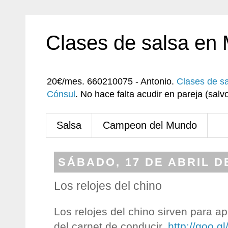
Clases de salsa en
20€/mes. 660210075 - Antonio.
Clases de s
Cónsul
. No hace falta acudir en pareja (sa
Salsa
Campeon del Mundo
SÁBADO, 17 DE ABRIL D
Los relojes del chino
Los relojes del chino sirven para a
del carnet de conducir.
http://goo.g