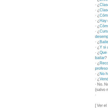
· ¿
Clas
· ¿
Clas
· ¿
Cómo
· ¿
Hay 
· ¿
Cómo
· ¿
Curs
desemp
· ¿
Bail
· ¿
Y si
· ¿
Que 
bailar
?
· ¿
Reco
profeso
· ¿
No h
· ¿
Vend
· No. N
(salvo 
·
[ Ver el