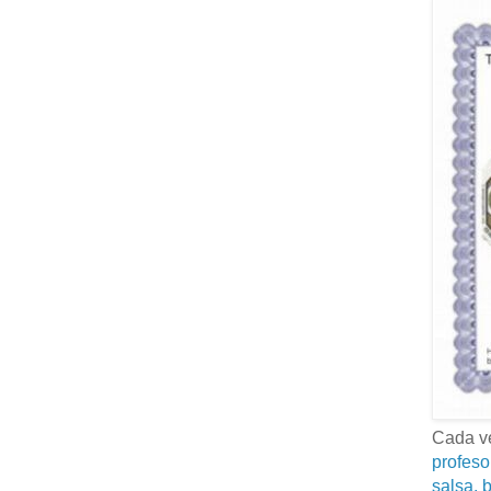
Cada ve
profeso
salsa, b