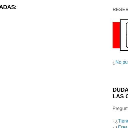
ADAS:
RESE
¿
No pu
DUDA
LAS 
Pregunt
· ¿
Tien
· ¿
Eres