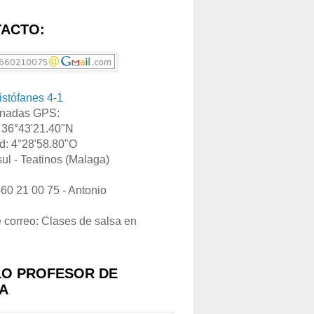
ACTO:
ristófanes 4-1
nadas GPS:
: 36°43'21.40"N
d: 4°28'58.80"O
ul - Teatinos (Malaga)
660 21 00 75 - Antonio
e correo: Clases de salsa en
LO PROFESOR DE
A