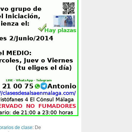
orarios de clase
: De