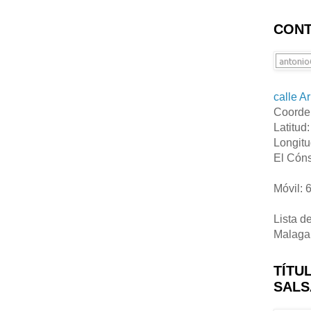
CONT
calle A
Coorde
Latitud
Longitu
El Cóns
Móvil: 
Lista d
Malaga
TÍTU
SALS