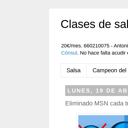
Clases de sa
20€/mes. 660210075 - Anton
Cónsul
. No hace falta acudi
Salsa
Campeon del
LUNES, 19 DE AB
Eliminado MSN cada t