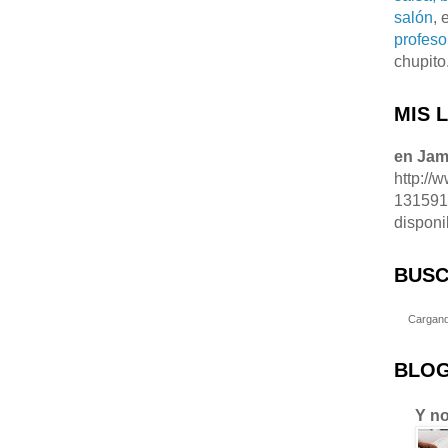
salón
, 
profeso
chupito
MIS 
en Ja
http://
13159
disponi
BUSC
Cargand
BLOG
Y no