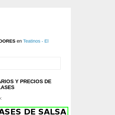
DORES
en
Teatinos - El
RIOS Y PRECIOS DE
LASES
o
: