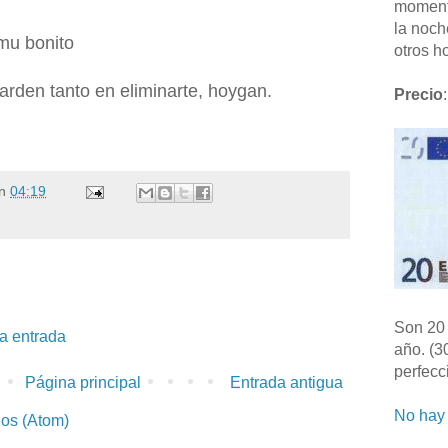
moment
la noch
mu bonito
otros ho
arden tanto en eliminarte, hoygan.
Precio
:
n
04:19
Son 20 
la entrada
año. (3
perfecc
Página principal
Entrada antigua
No hay 
ios (Atom)