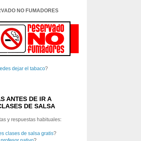
RVADO NO FUMADORES
edes dejar el tabaco
?
S ANTES DE IR A
CLASES DE SALSA
as y respuestas habituales:
es clases de salsa gratis
?
 profesor nativo
?