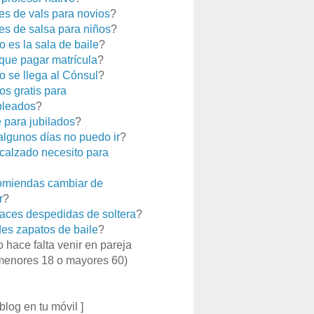
es de vals para novios
?
es de salsa para niños
?
 es la sala de baile
?
que pagar matrícula
?
 se llega al Cónsul
?
os gratis para
leados
?
e para jubilados
?
 algunos días no puedo ir
?
calzado necesito para
miendas cambiar de
r
?
aces despedidas de soltera
?
es zapatos de baile
?
o hace falta venir en pareja
menores 18 o mayores 60)
 blog en tu móvil ]