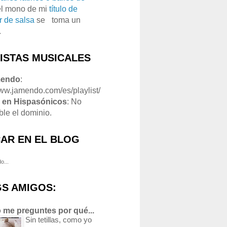
el mono de mi
título de
r de salsa
se
o
toma un
.
LISTAS MUSICALES
mendo
:
www.jamendo.com/es/playlist/
1
en Hispasónicos
: No
ble el dominio.
AR EN EL BLOG
o...
S AMIGOS:
 me preguntes por qué...
Sin tetillas, como yo