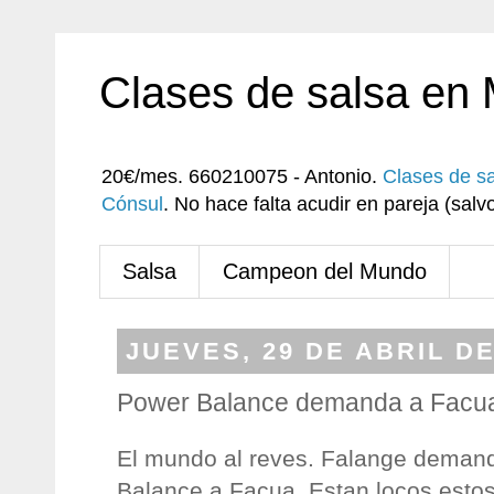
Clases de salsa en
20€/mes. 660210075 - Antonio.
Clases de s
Cónsul
. No hace falta acudir en pareja (sa
Salsa
Campeon del Mundo
JUEVES, 29 DE ABRIL DE
Power Balance demanda a Facu
El mundo al reves. Falange deman
Balance a Facua. Estan locos esto