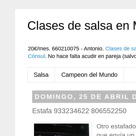
Clases de salsa en
20€/mes. 660210075 - Antonio.
Clases de s
Cónsul
. No hace falta acudir en pareja (sa
Salsa
Campeon del Mundo
DOMINGO, 25 DE ABRIL 
Estafa 933234622 806552250
Otro estafador
que envía u