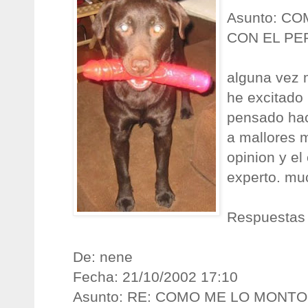
Asunto: C
CON EL PE
alguna vez 
he excitado
pensado hac
a mallores m
opinion y el
experto. mu
Respuestas
De: nene
Fecha: 21/10/2002 17:10
Asunto: RE: COMO ME LO MONT