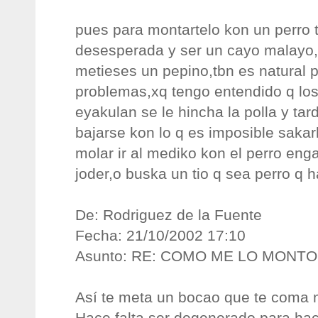
pues para montartelo kon un perro 
desesperada y ser un cayo malayo,yo
metieses un pepino,tbn es natural 
problemas,xq tengo entendido q lo
eyakulan se le hincha la polla y ta
bajarse kon lo q es imposible sakarl
molar ir al mediko kon el perro en
joder,o buska un tio q sea perro q
De: Rodriguez de la Fuente
Fecha: 21/10/2002 17:10
Asunto: RE: COMO ME LO MONT
Así te meta un bocao que te coma me
Hace falta ser degenerado para hac