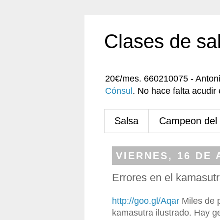
Clases de sa
20€/mes. 660210075 - Anton
Cónsul
. No hace falta acudi
Salsa
Campeon del
VIERNES, 16 DE 
Errores en el kamasut
http://goo.gl/Aqar
Miles de p
kamasutra ilustrado. Hay ge