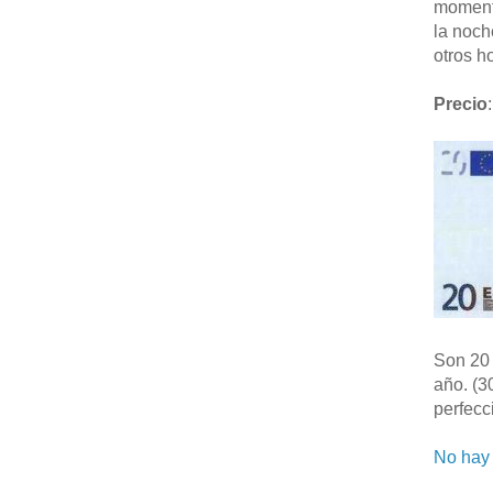
moment
la noch
otros ho
Precio
:
Son 20 
año. (3
perfecc
No hay 