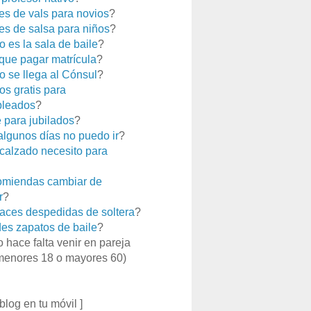
es de vals para novios
?
es de salsa para niños
?
 es la sala de baile
?
que pagar matrícula
?
 se llega al Cónsul
?
os gratis para
leados
?
e para jubilados
?
 algunos días no puedo ir
?
calzado necesito para
miendas cambiar de
r
?
aces despedidas de soltera
?
es zapatos de baile
?
o hace falta venir en pareja
menores 18 o mayores 60)
 blog en tu móvil ]