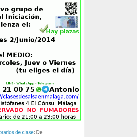
orarios de clase
: De