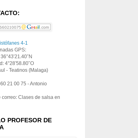
ACTO:
ristófanes 4-1
nadas GPS:
: 36°43'21.40"N
d: 4°28'58.80"O
ul - Teatinos (Malaga)
660 21 00 75 - Antonio
e correo: Clases de salsa en
LO PROFESOR DE
A