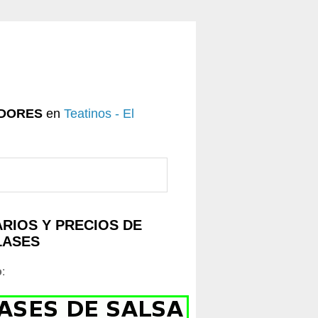
DORES
en
Teatinos - El
RIOS Y PRECIOS DE
LASES
o
: