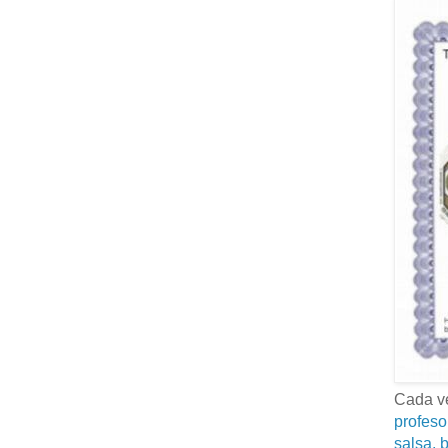
Cada ve
profeso
salsa, b