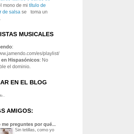
el mono de mi
título de
r de salsa
se
o
toma un
.
LISTAS MUSICALES
mendo
:
www.jamendo.com/es/playlist/
1
en Hispasónicos
: No
ble el dominio.
AR EN EL BLOG
o...
S AMIGOS:
 me preguntes por qué...
Sin tetillas, como yo