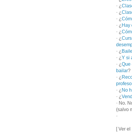
· ¿
Clas
· ¿
Clas
· ¿
Cómo
· ¿
Hay 
· ¿
Cómo
· ¿
Curs
desemp
· ¿
Bail
· ¿
Y si
· ¿
Que 
bailar
?
· ¿
Reco
profeso
· ¿
No h
· ¿
Vend
· No. N
(salvo 
·
[ Ver el