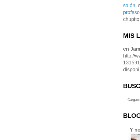
salón
, 
profeso
chupito
MIS 
en Ja
http://
13159
disponi
BUSC
Cargand
BLOG
Y no