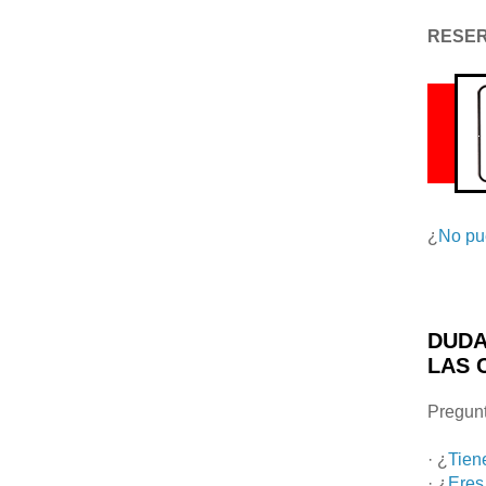
RESE
¿
No pu
DUDA
LAS 
Pregunt
· ¿
Tien
· ¿
Eres