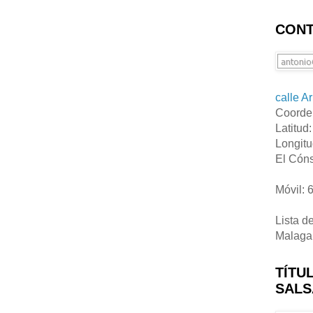
CONT
calle A
Coorde
Latitud
Longitu
El Cóns
Móvil: 
Lista d
Malaga
TÍTU
SALS