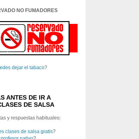
RVADO NO FUMADORES
edes dejar el tabaco
?
S ANTES DE IR A
CLASES DE SALSA
as y respuestas habituales:
es clases de salsa gratis
?
 profesor nativo
?