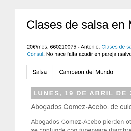
Clases de salsa en
20€/mes. 660210075 - Antonio.
Clases de s
Cónsul
. No hace falta acudir en pareja (sa
Salsa
Campeon del Mundo
LUNES, 19 DE ABRIL DE 
Abogados Gomez-Acebo, de cul
Abogados Gomez-Acebo pierden otro
se confunde con tuperware (fiambr