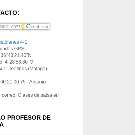
ACTO:
ristófanes 4-1
nadas GPS:
: 36°43'21.40"N
d: 4°28'58.80"O
ul - Teatinos (Malaga)
660 21 00 75 - Antonio
e correo: Clases de salsa en
LO PROFESOR DE
A