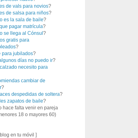
es de vals para novios
?
es de salsa para niños
?
 es la sala de baile
?
que pagar matrícula
?
 se llega al Cónsul
?
os gratis para
leados
?
e para jubilados
?
 algunos días no puedo ir
?
calzado necesito para
miendas cambiar de
r
?
aces despedidas de soltera
?
es zapatos de baile
?
o hace falta venir en pareja
menores 18 o mayores 60)
 blog en tu móvil ]