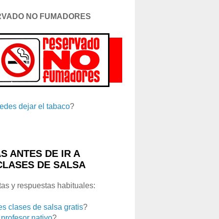
RVADO NO FUMADORES
edes dejar el tabaco
?
S ANTES DE IR A
CLASES DE SALSA
as y respuestas habituales:
es clases de salsa gratis
?
 profesor nativo
?