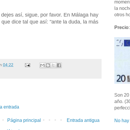
moment
la noch
ejes así, sigue, por favor. En Málaga hay
otros ho
 que dice tal que así: "ante la duda, la más
Precio
:
n
04:22
Son 20 
año. (3
la entrada
perfecc
Página principal
Entrada antigua
No hay 