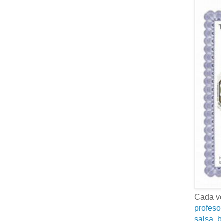
Cada ve
profeso
salsa, b