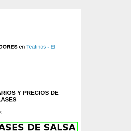
DORES
en
Teatinos - El
RIOS Y PRECIOS DE
LASES
o
: