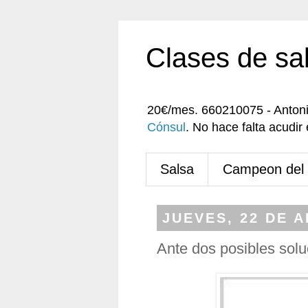
Clases de sa
20€/mes. 660210075 - Anton
Cónsul
. No hace falta acudi
Salsa
Campeon del
JUEVES, 22 DE A
Ante dos posibles sol