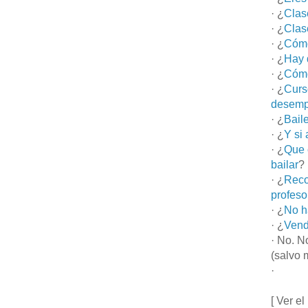
· ¿
Clas
· ¿
Clas
· ¿
Cómo
· ¿
Hay 
· ¿
Cómo
· ¿
Curs
desemp
· ¿
Bail
· ¿
Y si
· ¿
Que 
bailar
?
· ¿
Reco
profeso
· ¿
No h
· ¿
Vend
· No. N
(salvo 
·
[ Ver el