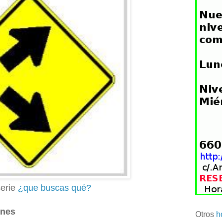
serie
¿que buscas qué?
ones
Otros
h