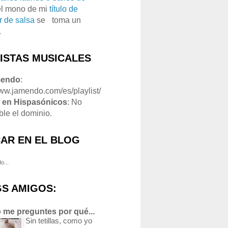
el mono de mi
título de
r de salsa
se
o
toma un
.
LISTAS MUSICALES
mendo
:
www.jamendo.com/es/playlist/
1
en Hispasónicos
: No
ble el dominio.
AR EN EL BLOG
o...
S AMIGOS:
 me preguntes por qué...
Sin tetillas, como yo