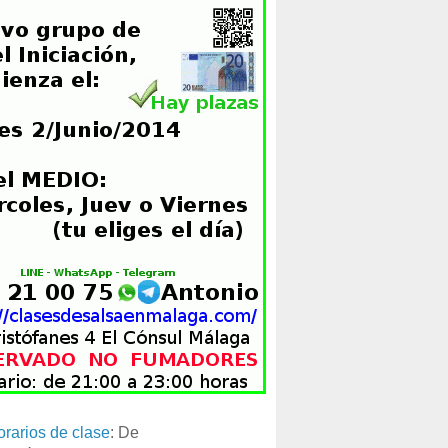
orarios de clase
: De