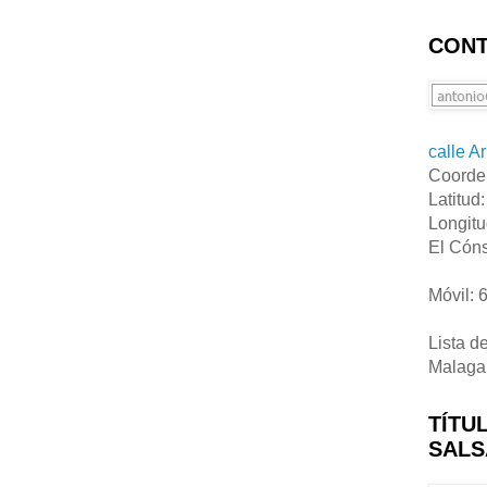
CONT
calle A
Coorde
Latitud
Longitu
El Cóns
Móvil: 
Lista d
Malaga
TÍTU
SALS