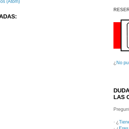
ios (Atom)
RESE
ADAS:
¿
No pu
DUDA
LAS 
Pregunt
· ¿
Tien
· ¿
Eres