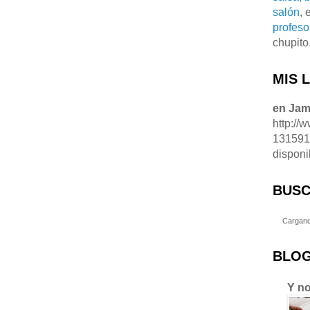
salón
, 
profeso
chupito
MIS 
en Ja
http://
13159
disponi
BUSC
Cargand
BLOG
Y no