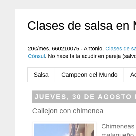
Clases de salsa en
20€/mes. 660210075 - Antonio.
Clases de s
Cónsul
. No hace falta acudir en pareja (sa
Salsa
Campeon del Mundo
A
JUEVES, 30 DE AGOSTO 
Callejon con chimenea
Chimeneas d
malagueño, 