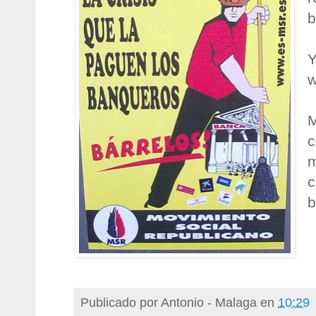
b
Y
w
M
c
m
c
b
Publicado por
Antonio - Malaga
en
10:29