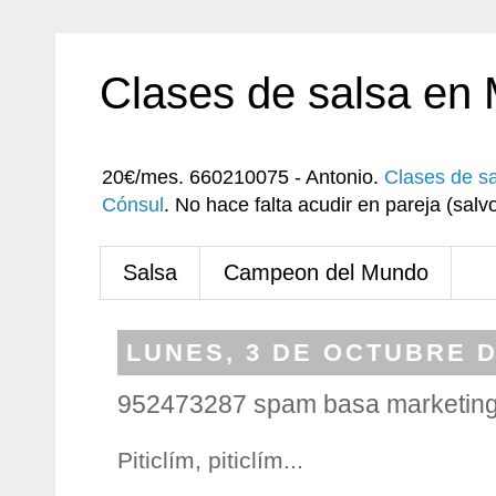
Clases de salsa en
20€/mes. 660210075 - Antonio.
Clases de s
Cónsul
. No hace falta acudir en pareja (sa
Salsa
Campeon del Mundo
LUNES, 3 DE OCTUBRE D
952473287 spam basa marketin
Piticlím, piticlím...