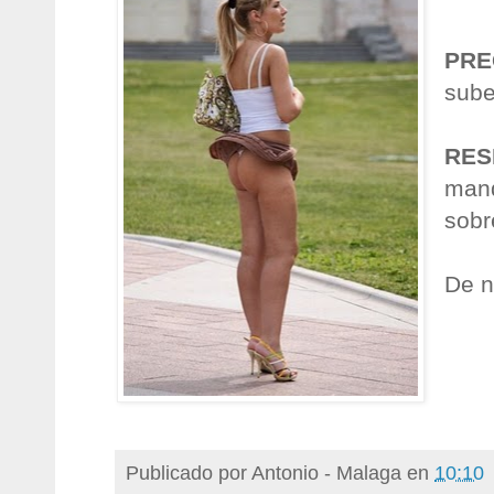
PRE
sube
RES
mand
sobr
De n
Publicado por
Antonio - Malaga
en
10:10