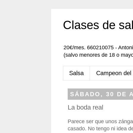
Clases de sa
20€/mes. 660210075 - Anton
(salvo menores de 18 o mayo
Salsa
Campeon del
SÁBADO, 30 DE A
La boda real
Parece ser que unos zángan
casado. No tengo ni idea d