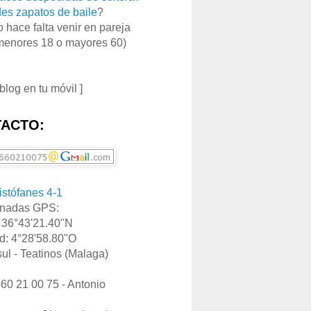
es zapatos de baile
?
o hace falta venir en pareja
menores 18 o mayores 60)
 blog en tu móvil ]
ACTO:
ristófanes 4-1
nadas GPS:
: 36°43'21.40"N
d: 4°28'58.80"O
ul - Teatinos (Malaga)
660 21 00 75 - Antonio