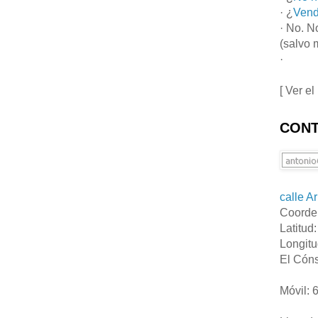
· ¿
Vend
· No. N
(salvo 
·
[ Ver el
CONT
calle A
Coorde
Latitud
Longitu
El Cóns
Móvil: 