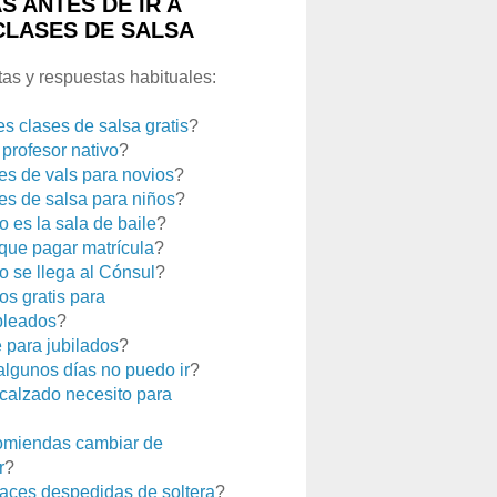
S ANTES DE IR A
CLASES DE SALSA
as y respuestas habituales:
es clases de salsa gratis
?
 profesor nativo
?
es de vals para novios
?
es de salsa para niños
?
 es la sala de baile
?
que pagar matrícula
?
 se llega al Cónsul
?
os gratis para
leados
?
e para jubilados
?
 algunos días no puedo ir
?
calzado necesito para
miendas cambiar de
r
?
aces despedidas de soltera
?