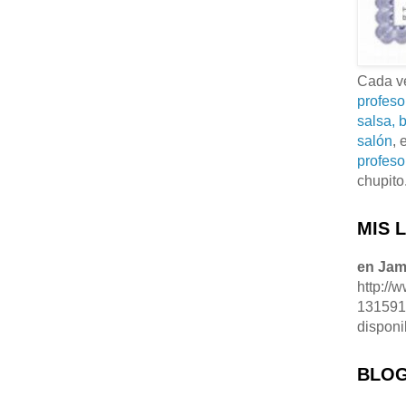
Cada ve
profeso
salsa, b
salón
, 
profeso
chupito
MIS 
en Ja
http://
13159
disponi
BLOG