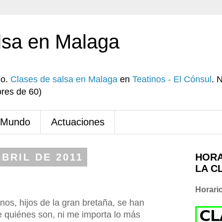
lsa en Malaga
io.
Clases de salsa en Malaga
en
Teatinos - El Cónsul
. 
res de 60)
 Mundo
Actuaciones
BRIL DE 2011
HORA
LA C
Horari
os, hijos de la gran bretaña, se han
e quiénes son, ni me importa lo más