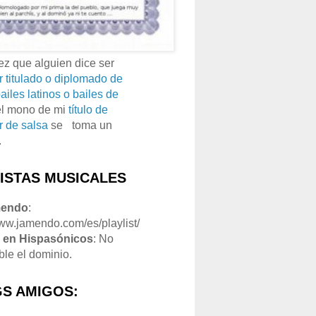
z que alguien dice ser
r titulado o diplomado de
ailes latinos o bailes de
el mono de mi
título de
r de salsa
se
o
toma un
.
LISTAS MUSICALES
mendo
:
www.jamendo.com/es/playlist/
1
en Hispasónicos
: No
ble el dominio.
S AMIGOS: