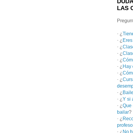
DUDA
LAS 
Pregunt
· ¿
Tien
· ¿
Eres
· ¿
Clas
· ¿
Clas
· ¿
Cómo
· ¿
Hay 
· ¿
Cómo
· ¿
Curs
desemp
· ¿
Bail
· ¿
Y si
· ¿
Que 
bailar
?
· ¿
Reco
profeso
· ¿
No h