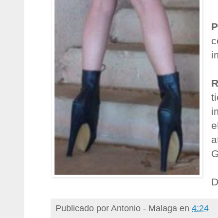
P
c
i
R
t
i
e
a
G
D
Publicado por
Antonio - Malaga
en
4:24