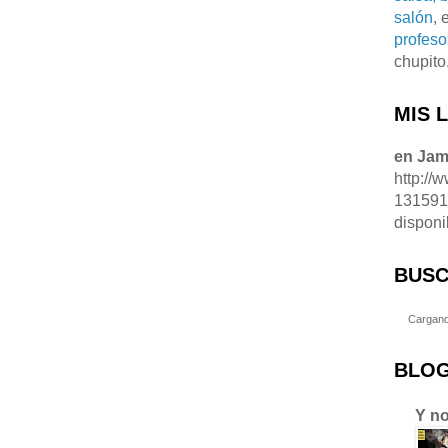
salón
, 
profeso
chupito
MIS 
en Ja
http://
13159
disponi
BUSC
Cargand
BLOG
Y no