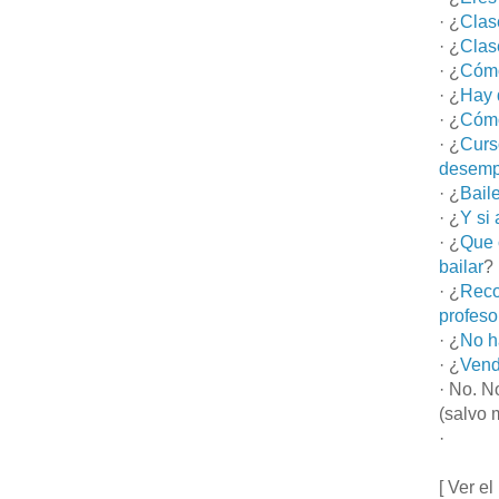
· ¿
Clas
· ¿
Clas
· ¿
Cómo
· ¿
Hay 
· ¿
Cómo
· ¿
Curs
desemp
· ¿
Bail
· ¿
Y si
· ¿
Que 
bailar
?
· ¿
Reco
profeso
· ¿
No h
· ¿
Vend
· No. N
(salvo 
·
[ Ver el