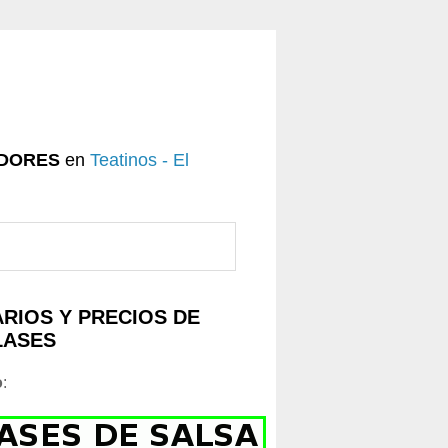
DORES
en
Teatinos - El
RIOS Y PRECIOS DE
LASES
o
: