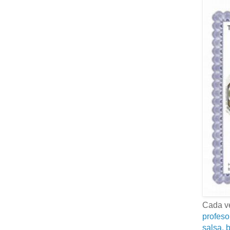
Cada ve
profeso
salsa, b