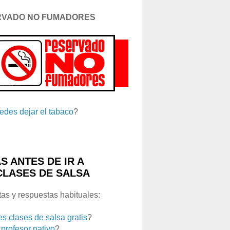
RVADO NO FUMADORES
edes dejar el tabaco
?
S ANTES DE IR A
CLASES DE SALSA
as y respuestas habituales:
es clases de salsa gratis
?
 profesor nativo
?