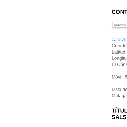
CONT
calle A
Coorde
Latitud
Longitu
El Cóns
Móvil: 
Lista d
Malaga
TÍTU
SALS