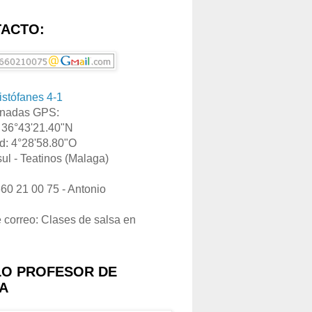
ACTO:
ristófanes 4-1
nadas GPS:
: 36°43'21.40"N
d: 4°28'58.80"O
ul - Teatinos (Malaga)
660 21 00 75 - Antonio
e correo: Clases de salsa en
LO PROFESOR DE
A