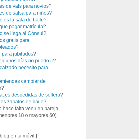
es de vals para novios
?
es de salsa para niños
?
 es la sala de baile
?
que pagar matrícula
?
 se llega al Cónsul
?
os gratis para
leados
?
e para jubilados
?
 algunos días no puedo ir
?
calzado necesito para
miendas cambiar de
r
?
aces despedidas de soltera
?
es zapatos de baile
?
o hace falta venir en pareja
menores 18 o mayores 60)
 blog en tu móvil ]