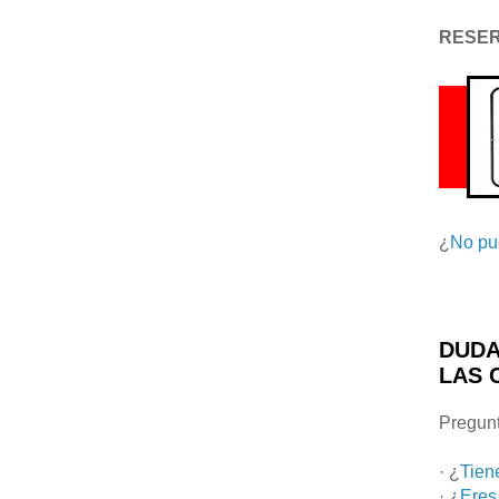
RESE
¿
No pu
DUDA
LAS 
Pregunt
· ¿
Tien
· ¿
Eres