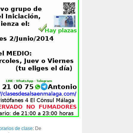
orarios de clase
: De