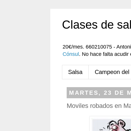
Clases de sa
20€/mes. 660210075 - Anton
Cónsul
. No hace falta acudi
Salsa
Campeon del
MARTES, 23 DE 
Moviles robados en M