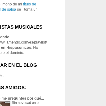
el mono de mi
título de
r de salsa
se
o
toma un
.
LISTAS MUSICALES
mendo
:
www.jamendo.com/es/playlist/
1
en Hispasónicos
: No
ble el dominio.
AR EN EL BLOG
o...
S AMIGOS:
 me preguntes por qué...
Sin novedad en el