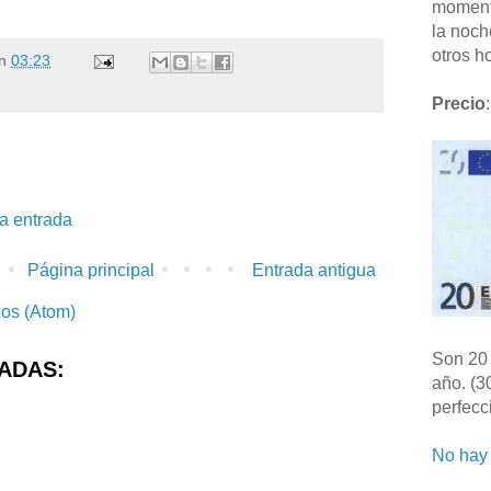
moment
la noch
otros ho
n
03:23
Precio
:
la entrada
Página principal
Entrada antigua
ios (Atom)
Son 20 
ADAS:
año. (3
perfecc
No hay 