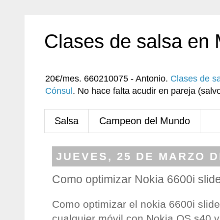
Clases de salsa en
20€/mes. 660210075 - Antonio.
Clases de s
Cónsul
. No hace falta acudir en pareja (sa
Salsa
Campeon del Mundo
JUEVES, 25 DE MARZO D
Como optimizar Nokia 6600i slid
Como optimizar el nokia 6600i slide.
cualquier móvil con Nokia OS s40 v