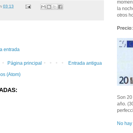
moment
n
03:13
la noch
otros ho
Precio
:
la entrada
Página principal
Entrada antigua
ios (Atom)
ADAS:
Son 20 
año. (3
perfecc
No hay 