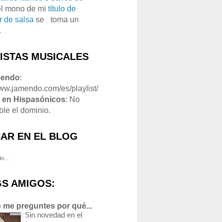
el mono de mi
título de
r de salsa
se
o
toma un
.
LISTAS MUSICALES
mendo
:
www.jamendo.com/es/playlist/
1
en Hispasónicos
: No
ble el dominio.
AR EN EL BLOG
o...
S AMIGOS:
 me preguntes por qué...
Sin novedad en el