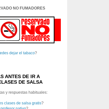
RVADO NO FUMADORES
edes dejar el tabaco
?
S ANTES DE IR A
CLASES DE SALSA
as y respuestas habituales:
es clases de salsa gratis
?
 profesor nativo
?