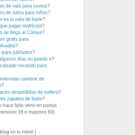
es de vals para novios
?
es de salsa para niños
?
 es la sala de baile
?
que pagar matrícula
?
 se llega al Cónsul
?
os gratis para
leados
?
e para jubilados
?
 algunos días no puedo ir
?
calzado necesito para
miendas cambiar de
r
?
aces despedidas de soltera
?
es zapatos de baile
?
o hace falta venir en pareja
menores 18 o mayores 60)
 blog en tu móvil ]