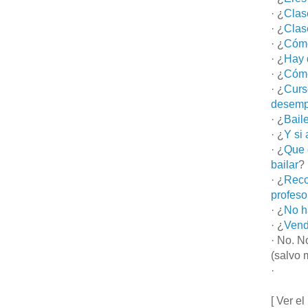
· ¿
Clas
· ¿
Clas
· ¿
Cómo
· ¿
Hay 
· ¿
Cómo
· ¿
Curs
desemp
· ¿
Bail
· ¿
Y si
· ¿
Que 
bailar
?
· ¿
Reco
profeso
· ¿
No h
· ¿
Vend
· No. N
(salvo 
·
[ Ver el