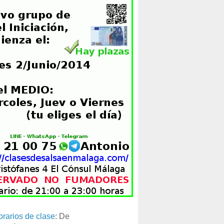
orarios de clase
: De