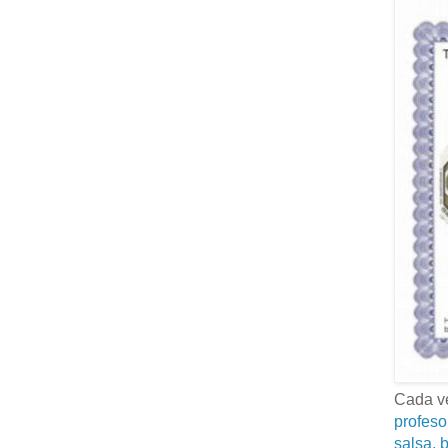
Cada ve
profeso
salsa, b