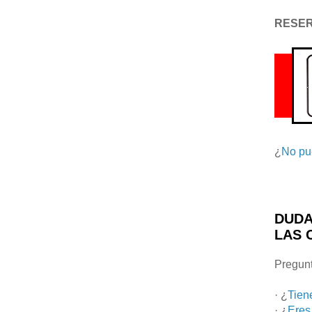
RESE
¿
No pu
DUDA
LAS 
Pregunt
· ¿
Tien
· ¿
Eres