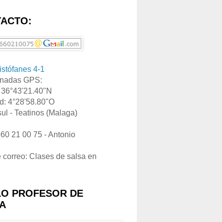
ACTO:
ristófanes 4-1
nadas GPS:
: 36°43'21.40"N
d: 4°28'58.80"O
ul - Teatinos (Malaga)
660 21 00 75 - Antonio
e correo: Clases de salsa en
LO PROFESOR DE
A