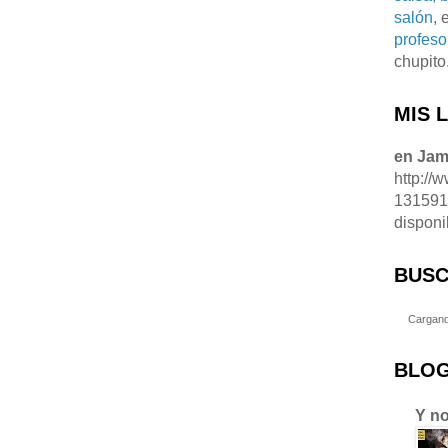
salón
, 
profeso
chupito
MIS 
en Ja
http://
13159
disponi
BUSC
Cargand
BLOG
Y no