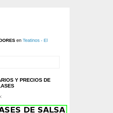
DORES
en
Teatinos - El
RIOS Y PRECIOS DE
LASES
o
: