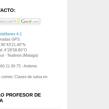
ACTO:
ristófanes 4-1
nadas GPS:
: 36°43'21.40"N
d: 4°28'58.80"O
ul - Teatinos (Malaga)
660 21 00 75 - Antonio
e correo: Clases de salsa en
LO PROFESOR DE
A