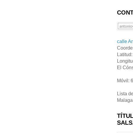
CONT
calle A
Coorde
Latitud
Longitu
El Cóns
Móvil: 
Lista d
Malaga
TÍTU
SALS