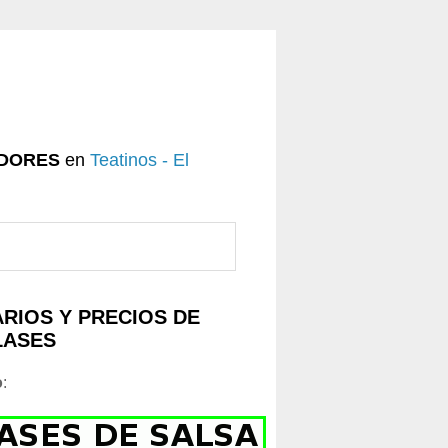
DORES
en
Teatinos - El
RIOS Y PRECIOS DE
LASES
o
: