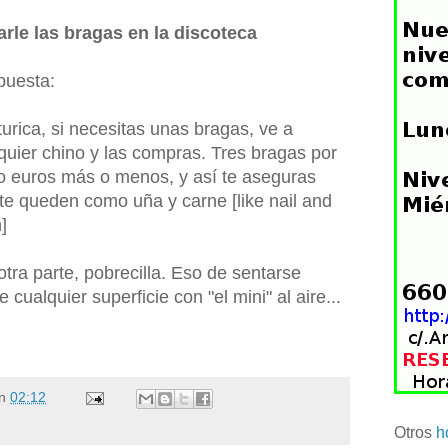
arle las bragas en la discoteca
puesta:
turica, si necesitas unas bragas, ve a
quier chino y las compras. Tres bragas por
o euros más o menos, y así te aseguras
te queden como uña y carne [like nail and
]
otra parte, pobrecilla. Eso de sentarse
e cualquier superficie con "el mini" al aire...
n
02:12
Otros
h