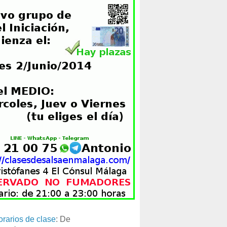
orarios de clase
: De