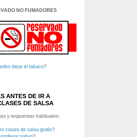
RVADO NO FUMADORES
edes dejar el tabaco
?
S ANTES DE IR A
CLASES DE SALSA
as y respuestas habituales:
es clases de salsa gratis
?
 profesor nativo
?