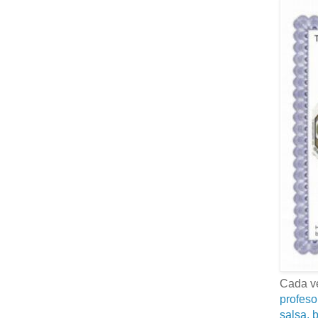
Cada ve
profeso
salsa, b