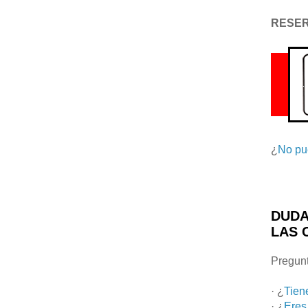
RESE
¿
No pu
DUDA
LAS 
Pregunt
· ¿
Tien
· ¿
Eres