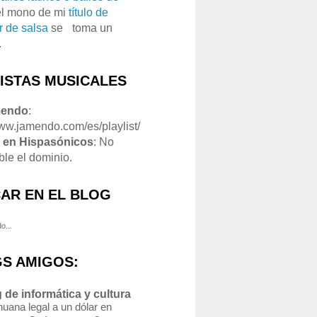
el mono de mi
título de
r de salsa
se
o
toma un
.
LISTAS MUSICALES
mendo
:
www.jamendo.com/es/playlist/
1
en Hispasónicos
: No
ble el dominio.
AR EN EL BLOG
o...
S AMIGOS:
 de informática y cultura
uana legal a un dólar en