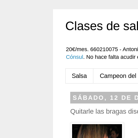
Clases de sa
20€/mes. 660210075 - Anton
Cónsul
. No hace falta acudi
Salsa
Campeon del
SÁBADO, 12 DE 
Quitarle las bragas di