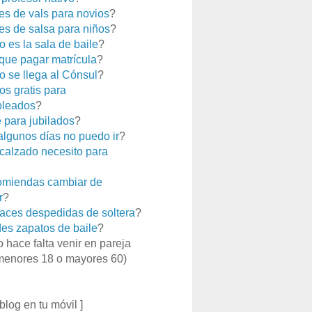
es de vals para novios
?
es de salsa para niños
?
 es la sala de baile
?
que pagar matrícula
?
 se llega al Cónsul
?
os gratis para
leados
?
e para jubilados
?
 algunos días no puedo ir
?
calzado necesito para
miendas cambiar de
r
?
aces despedidas de soltera
?
es zapatos de baile
?
o hace falta venir en pareja
menores 18 o mayores 60)
 blog en tu móvil ]