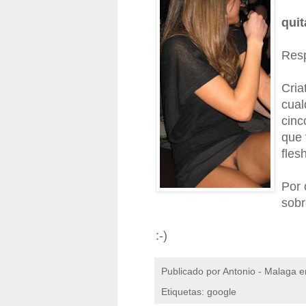
quit
Res
Cria
cual
cinc
que 
flesh
Por 
sobr
:-)
Publicado por
Antonio - Malaga
e
Etiquetas: google