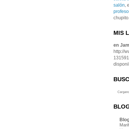
salón
, 
profeso
chupito
MIS 
en Ja
http://
13159
disponi
BUSC
Cargand
BLOG
Blog
Marih