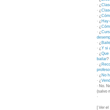
· ¿
Clas
· ¿
Clas
· ¿
Cómo
· ¿
Hay 
· ¿
Cómo
· ¿
Curs
desemp
· ¿
Bail
· ¿
Y si
· ¿
Que 
bailar
?
· ¿
Reco
profeso
· ¿
No h
· ¿
Vend
· No. N
(salvo 
·
[ Ver el