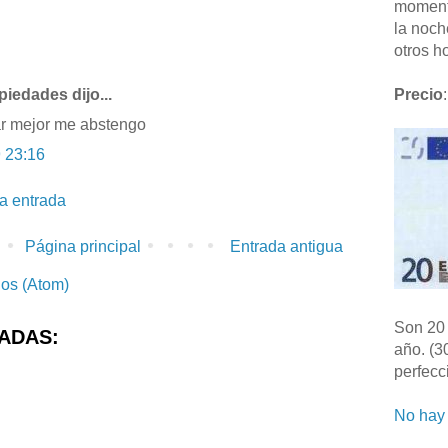
moment
la noch
otros ho
piedades dijo...
Precio
:
r mejor me abstengo
 23:16
la entrada
Página principal
Entrada antigua
ios (Atom)
Son 20 
ADAS:
año. (3
perfecc
No hay 