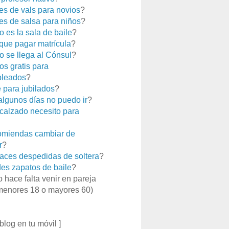
es de vals para novios
?
es de salsa para niños
?
 es la sala de baile
?
que pagar matrícula
?
 se llega al Cónsul
?
os gratis para
leados
?
e para jubilados
?
 algunos días no puedo ir
?
calzado necesito para
miendas cambiar de
r
?
aces despedidas de soltera
?
es zapatos de baile
?
o hace falta venir en pareja
menores 18 o mayores 60)
 blog en tu móvil ]