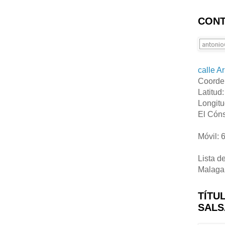
CONT
calle A
Coorde
Latitud
Longitu
El Cóns
Móvil: 
Lista d
Malaga
TÍTU
SALS