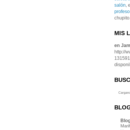
salón
, 
profeso
chupito
MIS 
en Ja
http://
13159
disponi
BUSC
Cargand
BLOG
Blog
Marih