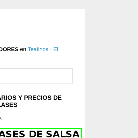
DORES
en
Teatinos - El
RIOS Y PRECIOS DE
LASES
o
: