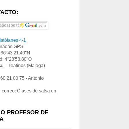
ACTO:
ristófanes 4-1
nadas GPS:
: 36°43'21.40"N
d: 4°28'58.80"O
ul - Teatinos (Malaga)
660 21 00 75 - Antonio
e correo: Clases de salsa en
LO PROFESOR DE
A