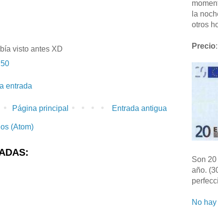
moment
la noch
otros ho
Precio
:
bía visto antes XD
:50
la entrada
Página principal
Entrada antigua
ios (Atom)
ADAS:
Son 20 
año. (3
perfecc
No hay 