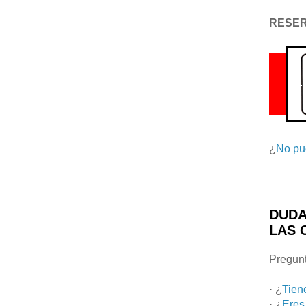
RESE
¿
No pu
DUDA
LAS 
Pregunt
· ¿
Tien
· ¿
Eres