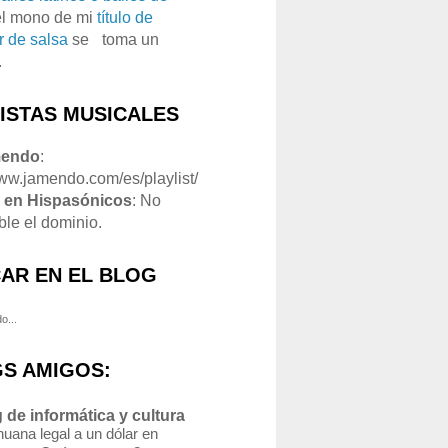
el mono de mi
título de
r de salsa
se
o
toma un
.
LISTAS MUSICALES
mendo
:
www.jamendo.com/es/playlist/
1
en Hispasónicos
: No
ble el dominio.
AR EN EL BLOG
o...
S AMIGOS:
 de informática y cultura
uana legal a un dólar en