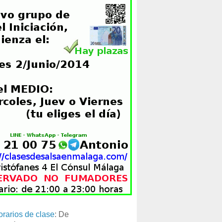
orarios de clase
: De