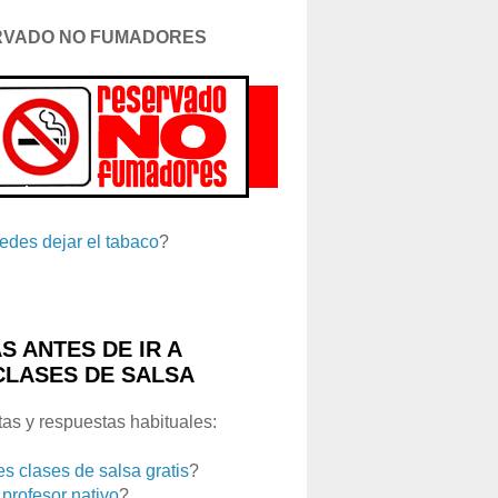
RVADO NO FUMADORES
edes dejar el tabaco
?
S ANTES DE IR A
CLASES DE SALSA
as y respuestas habituales:
es clases de salsa gratis
?
 profesor nativo
?