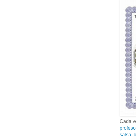
Cada ve
profeso
salsa, b