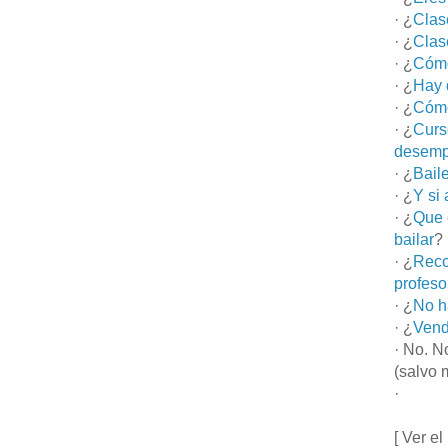
· ¿
Clas
· ¿
Clas
· ¿
Cómo
· ¿
Hay 
· ¿
Cómo
· ¿
Curs
desemp
· ¿
Bail
· ¿
Y si
· ¿
Que 
bailar
?
· ¿
Reco
profeso
· ¿
No h
· ¿
Vend
· No. N
(salvo 
·
[ Ver el