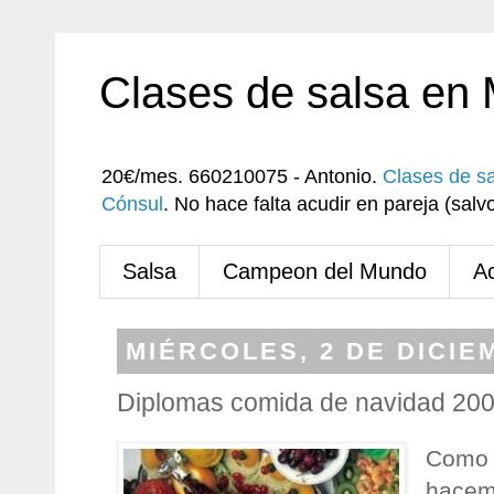
Clases de salsa en
20€/mes. 660210075 - Antonio.
Clases de s
Cónsul
. No hace falta acudir en pareja (sa
Salsa
Campeon del Mundo
A
MIÉRCOLES, 2 DE DICIE
Diplomas comida de navidad 20
Como y
hacem