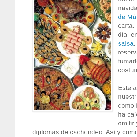
navid
de Má
carta.
día, e
salsa
.
reserv
fumad
costu
Este a
nuest
como i
ha caí
emitir
diplomas de cachondeo. Así y como