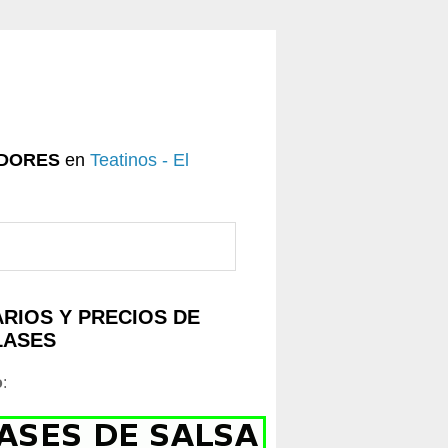
DORES
en
Teatinos - El
RIOS Y PRECIOS DE
LASES
o
: