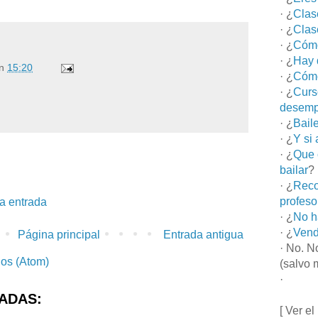
· ¿
Clas
· ¿
Clas
· ¿
Cómo
· ¿
Hay 
n
15:20
· ¿
Cómo
· ¿
Curs
desemp
· ¿
Bail
· ¿
Y si
· ¿
Que 
bailar
?
· ¿
Reco
profeso
la entrada
· ¿
No h
· ¿
Vend
Página principal
Entrada antigua
· No. N
ios (Atom)
(salvo 
·
ADAS:
[ Ver el