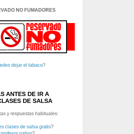
RVADO NO FUMADORES
edes dejar el tabaco
?
S ANTES DE IR A
CLASES DE SALSA
as y respuestas habituales:
es clases de salsa gratis
?
 profesor nativo
?