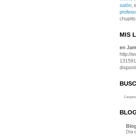
salón
, 
profeso
chupito
MIS 
en Ja
http://
13159
disponi
BUSC
Cargand
BLOG
Blog
Día 