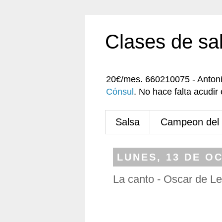
Clases de sa
20€/mes. 660210075 - Anton
Cónsul
. No hace falta acudi
Salsa
Campeon del
LUNES, 13 DE O
La canto - Oscar de L