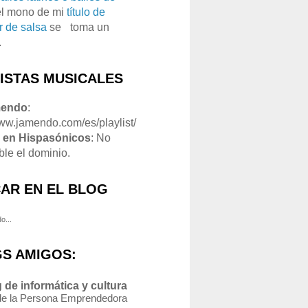
el mono de mi
título de
r de salsa
se
o
toma un
.
LISTAS MUSICALES
mendo
:
www.jamendo.com/es/playlist/
1
en Hispasónicos
: No
ble el dominio.
AR EN EL BLOG
o...
S AMIGOS:
 de informática y cultura
de la Persona Emprendedora