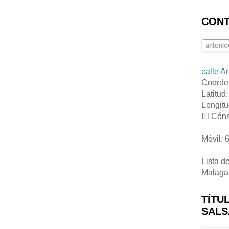
CONT
calle A
Coorde
Latitud
Longitu
El Cóns
Móvil: 
Lista d
Malaga
TÍTU
SALS