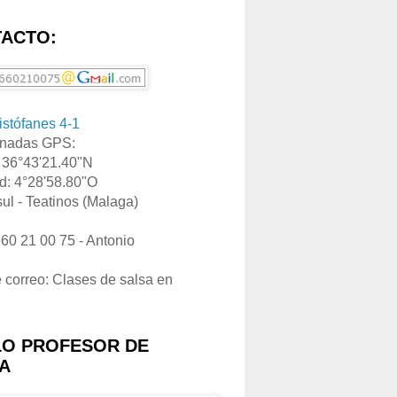
ACTO:
ristófanes 4-1
nadas GPS:
: 36°43'21.40"N
d: 4°28'58.80"O
ul - Teatinos (Malaga)
660 21 00 75 - Antonio
e correo: Clases de salsa en
LO PROFESOR DE
A