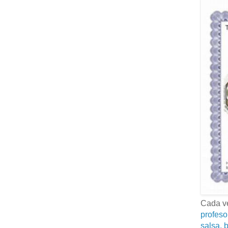
Cada ve
profeso
salsa, b