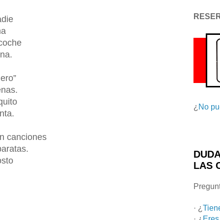
RESE
adie
ma
 coche
ena.
iero”
enas.
quito
¿
No pu
nta.
án canciones
baratas.
DUDA
osto
LAS 
Pregunt
· ¿
Tien
· ¿
Eres