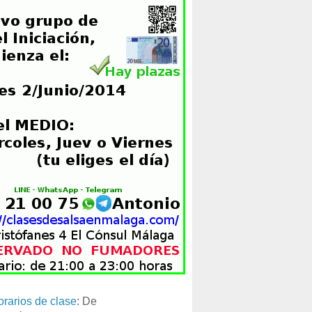
orarios de clase
: De