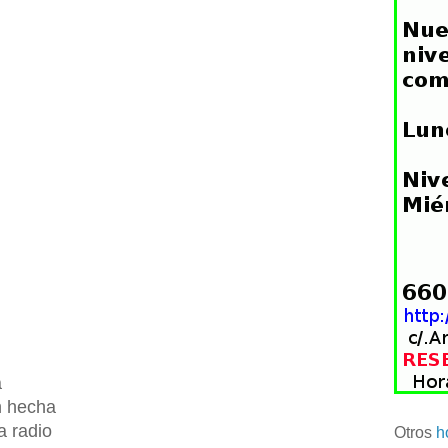
a
n hecha
a radio
Otros
h