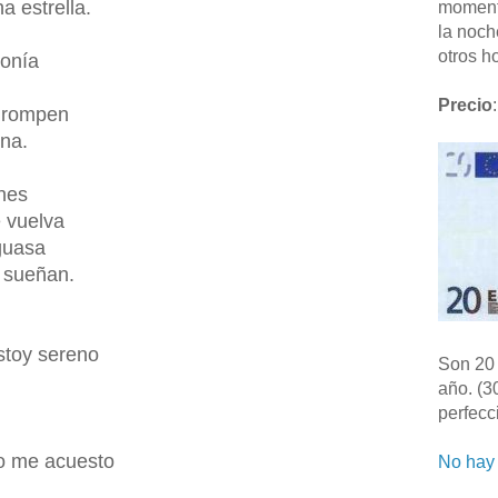
a estrella.
moment
la noch
otros ho
monía
Precio
:
e rompen
ena.
nes
 vuelva
guasa
 sueñan.
stoy sereno
Son 20 
año. (3
perfecc
o me acuesto
No hay 