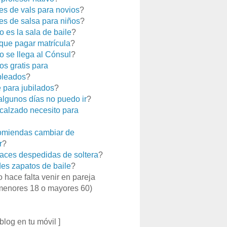
es de vals para novios
?
es de salsa para niños
?
 es la sala de baile
?
que pagar matrícula
?
 se llega al Cónsul
?
os gratis para
leados
?
e para jubilados
?
 algunos días no puedo ir
?
calzado necesito para
miendas cambiar de
r
?
aces despedidas de soltera
?
es zapatos de baile
?
o hace falta venir en pareja
menores 18 o mayores 60)
 blog en tu móvil ]