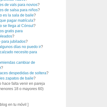
es de vals para novios
?
es de salsa para niños
?
 es la sala de baile
?
que pagar matrícula
?
 se llega al Cónsul
?
os gratis para
leados
?
e para jubilados
?
 algunos días no puedo ir
?
calzado necesito para
miendas cambiar de
r
?
aces despedidas de soltera
?
es zapatos de baile
?
o hace falta venir en pareja
menores 18 o mayores 60)
 blog en tu móvil ]