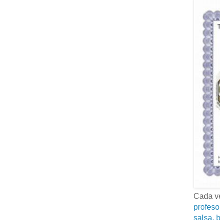
Cada ve
profeso
salsa, b