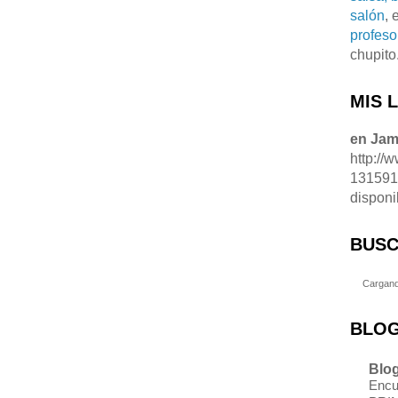
salón
, 
profeso
chupito
MIS 
en Ja
http://
13159
disponi
BUSC
Cargand
BLOG
Blog
Encu