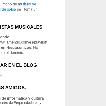
el mono de mi
título de
r de salsa
se
o
toma un
.
LISTAS MUSICALES
mendo
:
www.jamendo.com/es/playlist/
1
en Hispasónicos
: No
ble el dominio.
AR EN EL BLOG
o...
S AMIGOS:
 de informática y cultura
entro de Emprendedores y