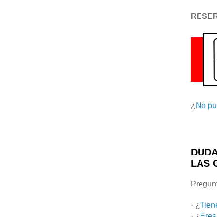
RESE
¿
No pu
DUDA
LAS 
Pregunt
· ¿
Tien
· ¿
Eres