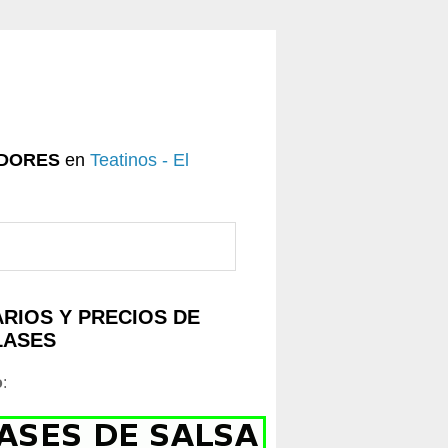
DORES
en
Teatinos - El
RIOS Y PRECIOS DE
LASES
o
: