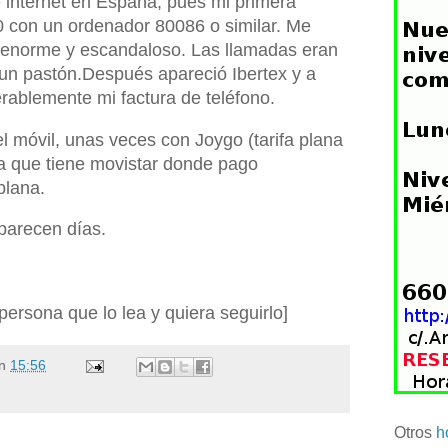
e internet en España, pues mi primera
0 con un ordenador 80086 o similar. Me
enorme y escandaloso. Las llamadas eran
 un pastón.Después apareció Ibertex y a
erablemente mi factura de teléfono.
l móvil, unas veces con Joygo (tarifa plana
ia que tiene movistar donde pago
plana.
 parecen días.
ersona que lo lea y quiera seguirlo]
n
15:56
Otros
h