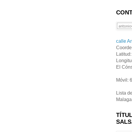
CONT
calle A
Coorde
Latitud
Longitu
El Cóns
Móvil: 
Lista d
Malaga
TÍTU
SALS