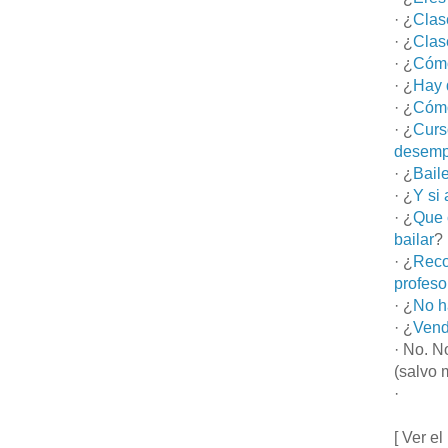
· ¿
Clas
· ¿
Clas
· ¿
Cómo
· ¿
Hay 
· ¿
Cómo
· ¿
Curs
desemp
· ¿
Bail
· ¿
Y si
· ¿
Que 
bailar
?
· ¿
Reco
profeso
· ¿
No h
· ¿
Vend
· No. N
(salvo 
·
[ Ver el