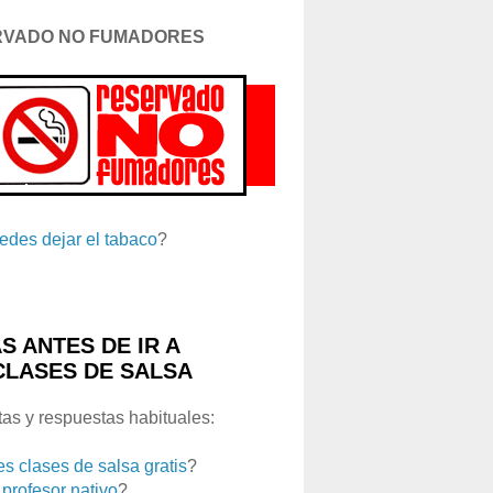
RVADO NO FUMADORES
edes dejar el tabaco
?
S ANTES DE IR A
CLASES DE SALSA
as y respuestas habituales:
es clases de salsa gratis
?
 profesor nativo
?