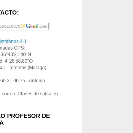
ACTO:
ristófanes 4-1
nadas GPS:
: 36°43'21.40"N
d: 4°28'58.80"O
ul - Teatinos (Malaga)
660 21 00 75 - Antonio
e correo: Clases de salsa en
LO PROFESOR DE
A