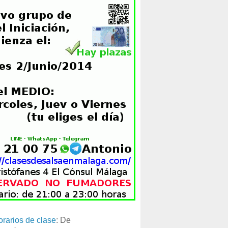
orarios de clase
: De