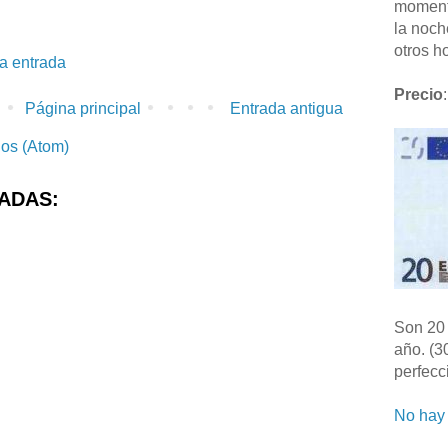
moment
la noch
otros ho
la entrada
Precio
:
Página principal
Entrada antigua
ios (Atom)
ADAS:
Son 20 
año. (3
perfecc
No hay 