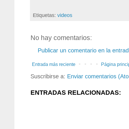
Etiquetas:
videos
No hay comentarios:
Publicar un comentario en la entra
Entrada más reciente
Página princi
Suscribirse a:
Enviar comentarios (At
ENTRADAS RELACIONADAS: