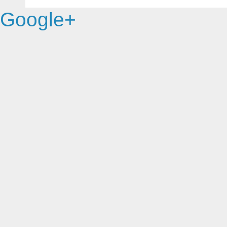
Google+