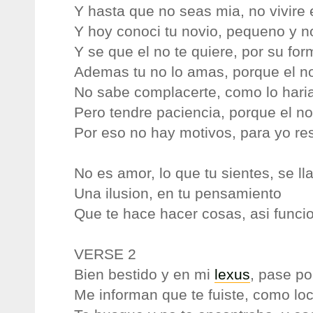
Y hasta que no seas mia, no vivire
Y hoy conoci tu novio, pequeno y 
Y se que el no te quiere, por su fo
Ademas tu no lo amas, porque el no 
No sabe complacerte, como lo hari
Pero tendre paciencia, porque el n
Por eso no hay motivos, para yo res
No es amor, lo que tu sientes, se l
Una ilusion, en tu pensamiento
Que te hace hacer cosas, asi funci
VERSE 2
Bien bestido y en mi
lexus
, pase po
Me informan que te fuiste, como loc