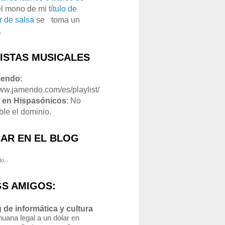
el mono de mi
título de
r de salsa
se
o
toma un
.
LISTAS MUSICALES
mendo
:
www.jamendo.com/es/playlist/
1
en Hispasónicos
: No
ble el dominio.
AR EN EL BLOG
o...
S AMIGOS:
 de informática y cultura
uana legal a un dólar en