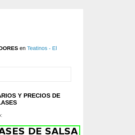
DORES
en
Teatinos - El
RIOS Y PRECIOS DE
LASES
o
: