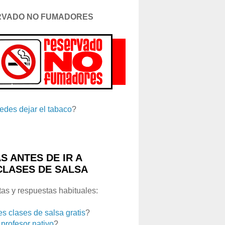
RVADO NO FUMADORES
edes dejar el tabaco
?
S ANTES DE IR A
CLASES DE SALSA
as y respuestas habituales:
es clases de salsa gratis
?
 profesor nativo
?