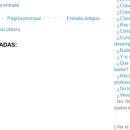
la entrada
· ¿
Clas
· ¿
Clas
Página principal
Entrada antigua
· ¿
Cómo
· ¿
Hay 
ios (Atom)
· ¿
Cómo
· ¿
Curs
ADAS:
desemp
· ¿
Bail
· ¿
Y si
· ¿
Que 
bailar
?
· ¿
Reco
profeso
· ¿
No h
· ¿
Vend
· No. N
(salvo 
·
[ Ver el