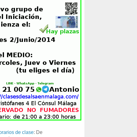
orarios de clase
: De