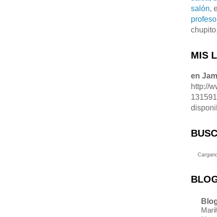
salón
, 
profeso
chupito
MIS 
en Ja
http://
13159
disponi
BUSC
Cargand
BLOG
Blog
Marih