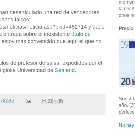
moment
la noch
e han desarticulado una red de vendedores
otros ho
ruanos falsos:
.es/noticias/noticia.asp?pkid=452714 y dado
Precio
:
 entrada sobre el inexistente
título de
z estoy más convencido que aquí el que no
los de profesor de salsa, expedidos por el
stigiosa Universidad de
Sealand
.
Son 20 
n
22:45
año. (3
perfecc
No hay 