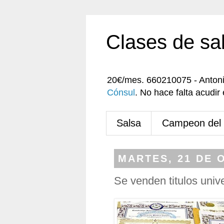
Clases de sa
20€/mes. 660210075 - Anton
Cónsul
. No hace falta acudi
Salsa
Campeon del
MARTES, 21 DE 
Se venden titulos unive