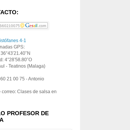
ACTO:
ristófanes 4-1
nadas GPS:
: 36°43'21.40"N
d: 4°28'58.80"O
ul - Teatinos (Malaga)
660 21 00 75 - Antonio
e correo: Clases de salsa en
LO PROFESOR DE
A