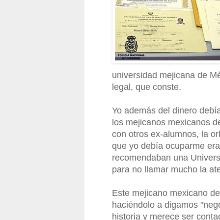
universidad mejicana de Méx
legal, que conste.
Yo además del dinero debía
los mejicanos mexicanos de
con otros ex-alumnos, la orl
que yo debía ocuparme era 
recomendaban una Universi
para no llamar mucho la at
Este mejicano mexicano de
haciéndolo a digamos "nego
historia y merece ser conta