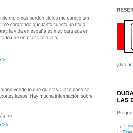
RESE
mite diplomas perdon titulos me parece tan
 me sorprende que tanto cuesta un titulo
aray la vida en españa es muy cara aca en
varado que una cocacola jajaj
7:21
¿
No pu
Sealand vende lo que quieras. Hace poco se
DUDA
aportes falsos. Hay mucha información sobre
LAS 
Pregunt
página.
7:26
· ¿
Tien
· ¿
Eres