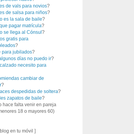
es de vals para novios
?
es de salsa para niños
?
 es la sala de baile
?
que pagar matrícula
?
 se llega al Cónsul
?
os gratis para
leados
?
e para jubilados
?
 algunos días no puedo ir
?
calzado necesito para
miendas cambiar de
r
?
aces despedidas de soltera
?
es zapatos de baile
?
o hace falta venir en pareja
menores 18 o mayores 60)
 blog en tu móvil ]