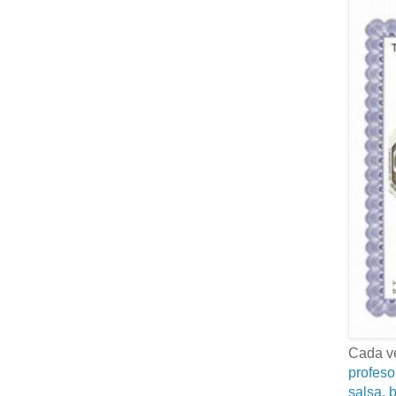
Cada ve
profeso
salsa, b