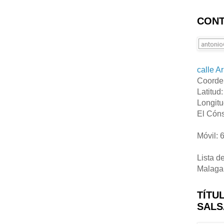
CONT
calle A
Coorde
Latitud
Longitu
El Cóns
Móvil: 
Lista d
Malaga
TÍTU
SALS