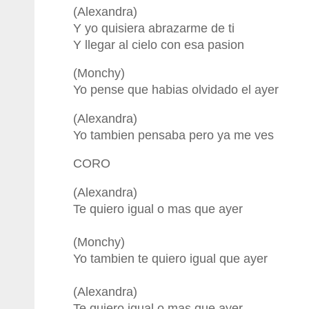
(Alexandra)
Y yo quisiera abrazarme de ti
Y llegar al cielo con esa pasion
(Monchy)
Yo pense que habias olvidado el ayer
(Alexandra)
Yo tambien pensaba pero ya me ves
CORO
(Alexandra)
Te quiero igual o mas que ayer
(Monchy)
Yo tambien te quiero igual que ayer
(Alexandra)
Te quiero igual o mas que ayer