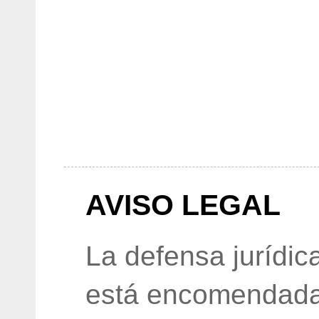
AVISO LEGAL
La defensa jurídic
está encomendada