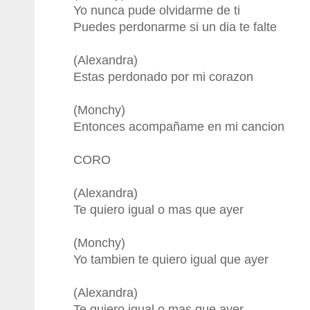
Yo nunca pude olvidarme de ti
Puedes perdonarme si un dia te falte
(Alexandra)
Estas perdonado por mi corazon
(Monchy)
Entonces acompañame en mi cancion
CORO
(Alexandra)
Te quiero igual o mas que ayer
(Monchy)
Yo tambien te quiero igual que ayer
(Alexandra)
Te quiero igual o mas que ayer