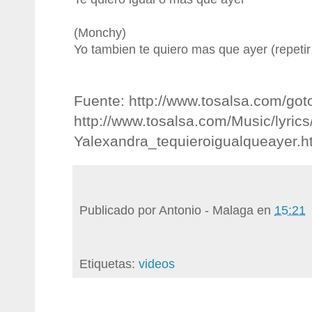
(Monchy)
Yo tambien te quiero mas que ayer (repeti
Fuente: http://www.tosalsa.com/got
http://www.tosalsa.com/Music/lyric
Yalexandra_tequieroigualqueayer.h
Publicado por
Antonio - Malaga
en
15:21
Etiquetas:
videos