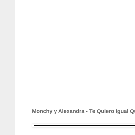
Monchy y Alexandra - Te Quiero Igual Q