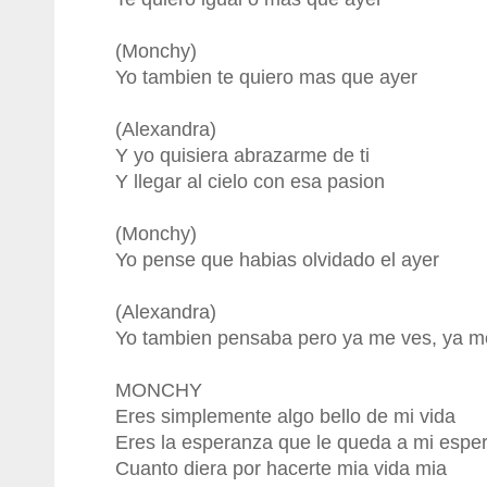
(Monchy)
Yo tambien te quiero mas que ayer
(Alexandra)
Y yo quisiera abrazarme de ti
Y llegar al cielo con esa pasion
(Monchy)
Yo pense que habias olvidado el ayer
(Alexandra)
Yo tambien pensaba pero ya me ves, ya m
MONCHY
Eres simplemente algo bello de mi vida
Eres la esperanza que le queda a mi espe
Cuanto diera por hacerte mia vida mia