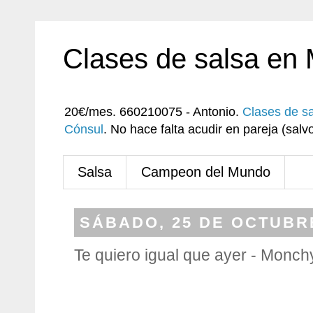
Clases de salsa en
20€/mes. 660210075 - Antonio.
Clases de s
Cónsul
. No hace falta acudir en pareja (sa
Salsa
Campeon del Mundo
SÁBADO, 25 DE OCTUBR
Te quiero igual que ayer - Monch