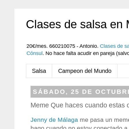
Clases de salsa en
20€/mes. 660210075 - Antonio.
Clases de s
Cónsul
. No hace falta acudir en pareja (sa
Salsa
Campeon del Mundo
SÁBADO, 25 DE OCTUBR
Meme Que haces cuando estas of
Jenny de Málaga
me pasa un meme
hago cuando no estoy conectado a In