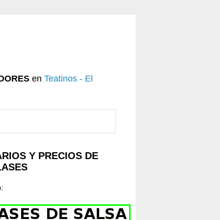
DORES
en
Teatinos - El
RIOS Y PRECIOS DE
LASES
o
: