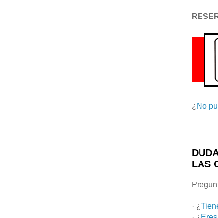
RESE
¿
No pu
DUDA
LAS 
Pregunt
· ¿
Tien
· ¿
Eres