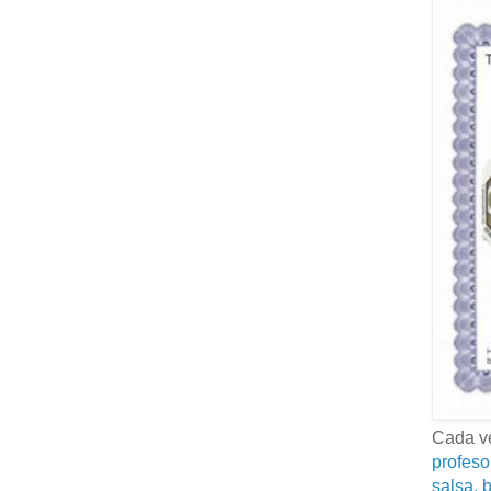
Cada ve
profeso
salsa, b