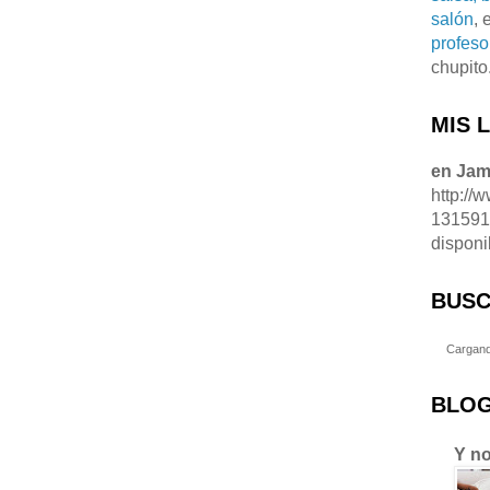
salón
, 
profeso
chupito
MIS 
en Ja
http://
13159
disponi
BUSC
Cargand
BLOG
Y no