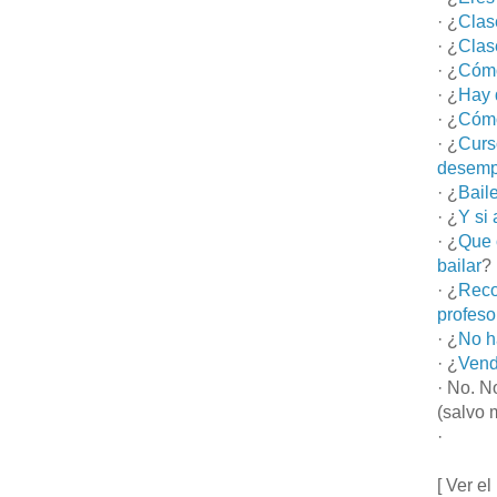
· ¿
Clas
· ¿
Clas
· ¿
Cómo
· ¿
Hay 
· ¿
Cómo
· ¿
Curs
desemp
· ¿
Bail
· ¿
Y si
· ¿
Que 
bailar
?
· ¿
Reco
profeso
· ¿
No h
· ¿
Vend
· No. N
(salvo 
·
[ Ver el