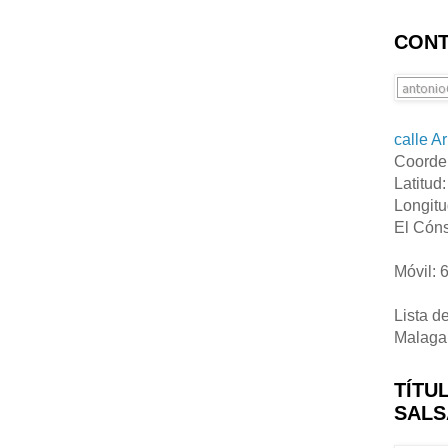
CONT
calle A
Coorde
Latitud
Longitu
El Cóns
Móvil: 
Lista d
Malaga
TÍTU
SALS