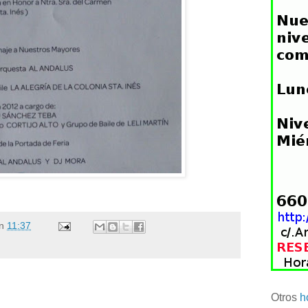
n
11:37
Otros
h