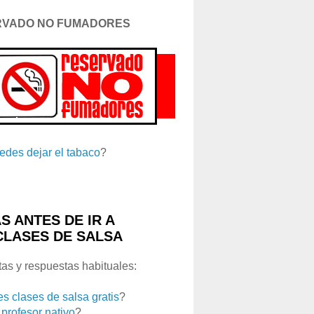
RVADO NO FUMADORES
edes dejar el tabaco
?
S ANTES DE IR A
CLASES DE SALSA
as y respuestas habituales:
es clases de salsa gratis
?
 profesor nativo
?