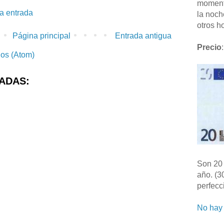
moment
la entrada
la noch
otros ho
Página principal
Entrada antigua
Precio
:
ios (Atom)
ADAS:
Son 20 
año. (3
perfecc
No hay 