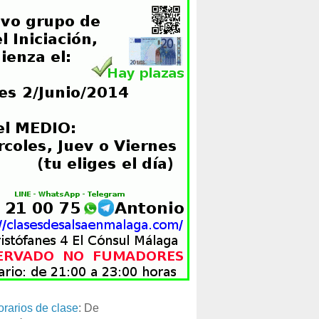
orarios de clase
: De