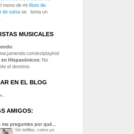
el mono de mi
título de
r de salsa
se
o
toma un
.
LISTAS MUSICALES
mendo
:
www.jamendo.com/es/playlist/
1
en Hispasónicos
: No
ble el dominio.
AR EN EL BLOG
o...
S AMIGOS:
 me preguntes por qué...
Sin tetillas, como yo