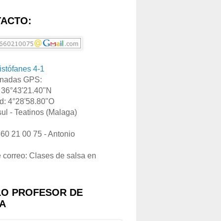
ACTO:
ristófanes 4-1
nadas GPS:
: 36°43'21.40"N
d: 4°28'58.80"O
ul - Teatinos (Malaga)
660 21 00 75 - Antonio
e correo: Clases de salsa en
LO PROFESOR DE
A