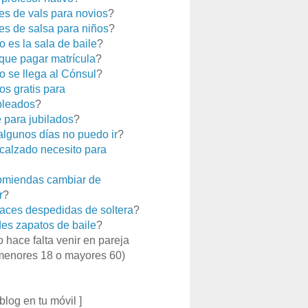
es de vals para novios
?
es de salsa para niños
?
 es la sala de baile
?
que pagar matrícula
?
 se llega al Cónsul
?
os gratis para
leados
?
e para jubilados
?
 algunos días no puedo ir
?
calzado necesito para
miendas cambiar de
r
?
aces despedidas de soltera
?
es zapatos de baile
?
o hace falta venir en pareja
menores 18 o mayores 60)
 blog en tu móvil ]