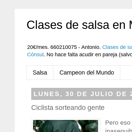
Clases de salsa en
20€/mes. 660210075 - Antonio.
Clases de s
Cónsul
. No hace falta acudir en pareja (sa
Salsa
Campeon del Mundo
LUNES, 30 DE JULIO DE 
Ciclista sorteando gente
Pero eso s
inasequib