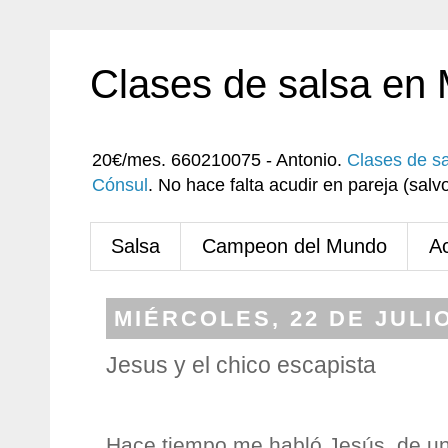
Clases de salsa en
20€/mes. 660210075 - Antonio.
Clases de s
Cónsul
. No hace falta acudir en pareja (sa
Salsa
Campeon del Mundo
A
MIÉRCOLES, 22 DE JULIO
Jesus y el chico escapista
Hace tiempo me habló Jesús, de u