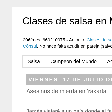
Clases de salsa en
20€/mes. 660210075 - Antonio.
Clases de s
Cónsul
. No hace falta acudir en pareja (sa
Salsa
Campeon del Mundo
A
VIERNES, 17 DE JULIO D
Asesinos de mierda en Yakarta
Jamás viajaré a un país donde el fa