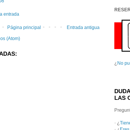
08
RESE
la entrada
Página principal
Entrada antigua
ios (Atom)
ADAS:
¿
No pu
DUDA
LAS 
Pregunt
· ¿
Tien
· ¿
Eres