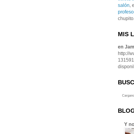
salón
, 
profeso
chupito
MIS 
en Ja
http://
13159
disponi
BUSC
Cargand
BLOG
Y no