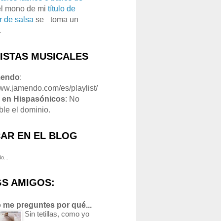
el mono de mi
título de
r de salsa
se
o
toma un
.
LISTAS MUSICALES
mendo
:
www.jamendo.com/es/playlist/
1
en Hispasónicos
: No
ble el dominio.
AR EN EL BLOG
o...
S AMIGOS:
 me preguntes por qué...
Sin tetillas, como yo