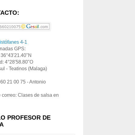
ACTO:
ristófanes 4-1
nadas GPS:
: 36°43'21.40"N
d: 4°28'58.80"O
ul - Teatinos (Malaga)
660 21 00 75 - Antonio
e correo: Clases de salsa en
LO PROFESOR DE
A