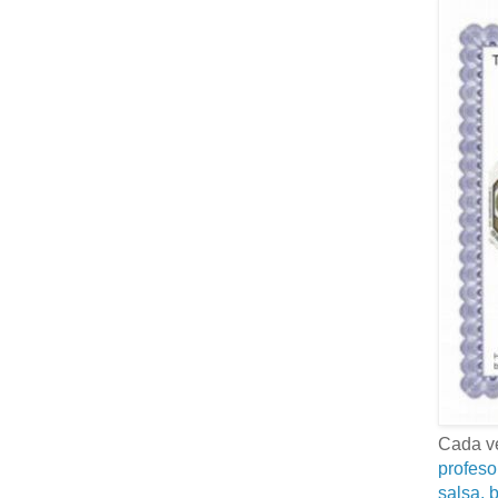
Cada ve
profeso
salsa, b