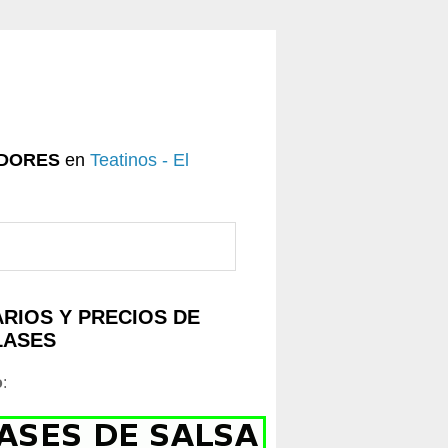
DORES
en
Teatinos - El
RIOS Y PRECIOS DE
LASES
o
: