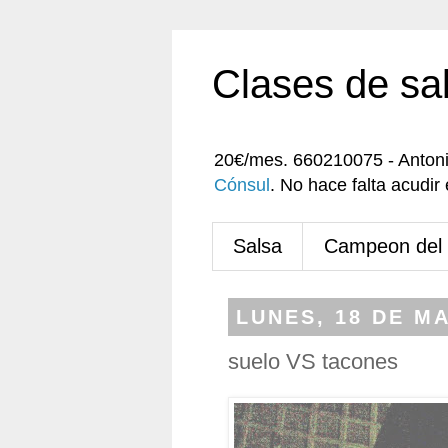
Clases de sa
20€/mes. 660210075 - Anton
Cónsul
. No hace falta acudi
Salsa
Campeon del
LUNES, 18 DE M
suelo VS tacones