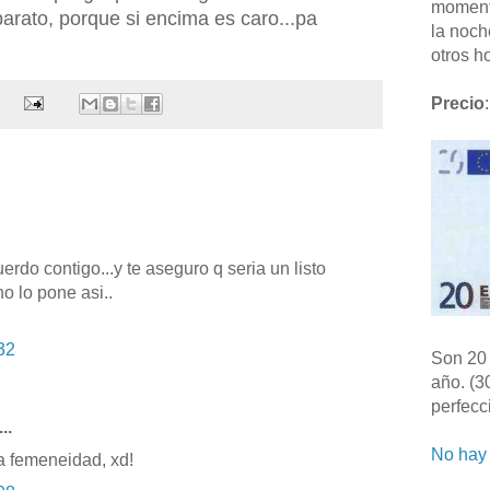
moment
arato, porque si encima es caro...pa
la noch
otros ho
Precio
:
uerdo contigo...y te aseguro q seria un listo
no lo pone asi..
32
Son 20 
año. (3
perfecc
..
No hay 
la femeneidad, xd!