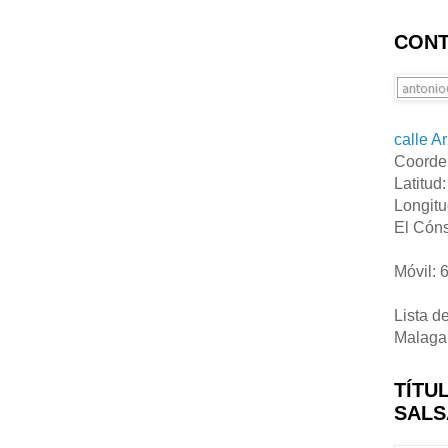
CONT
calle A
Coorde
Latitud
Longitu
El Cóns
Móvil: 
Lista d
Malaga
TÍTU
SALS