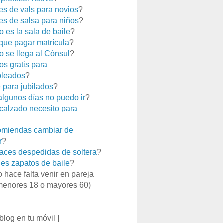
es de vals para novios
?
es de salsa para niños
?
 es la sala de baile
?
que pagar matrícula
?
 se llega al Cónsul
?
os gratis para
leados
?
e para jubilados
?
 algunos días no puedo ir
?
calzado necesito para
miendas cambiar de
r
?
aces despedidas de soltera
?
es zapatos de baile
?
o hace falta venir en pareja
menores 18 o mayores 60)
 blog en tu móvil ]