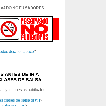
RVADO NO FUMADORES
edes dejar el tabaco
?
S ANTES DE IR A
CLASES DE SALSA
as y respuestas habituales:
es clases de salsa gratis
?
 profesor nativo
?