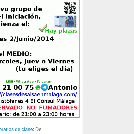
orarios de clase
: De