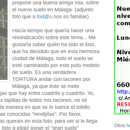
propone una buena amiga mia, sobre
el nuevo suelo en Málaga. (adjunto
foto que a
tod@s
nos es familiar)
Hacía tiempo que quería hacer una
reivindicación sobre este tema... Me
gustaría saber quién ha sido el listo,
que ha decidido que en esta hermosa
ciudad de Málaga, todo el suelo se
esté cambiando por este puto modelo
de suelo. Es una verdadera
TORTURA andar con tacones por
Málaga, ya que éste se mete
as que hay entre cuadrito y cuadrito. Yo,
s tapillas de todos mis tacones, no sé
la manera en que se te tuerce el tobillo
s conocidas "rendijitas". Por favor,
 querais en esta foto, para ver si le llega
Otros
h
listo q eligió poner el "gran suelo"