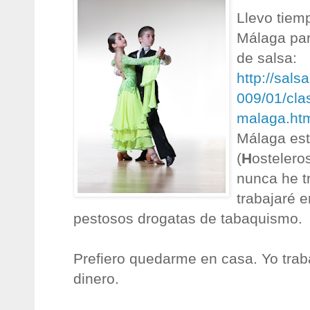
Llevo tiem
Málaga para
de salsa:
http://sal
009/01/cla
malaga.ht
Málaga est
(
H
ostelero
nunca he t
trabajaré 
pestosos drogatas de tabaquismo.
Prefiero quedarme en casa. Yo traba
dinero.