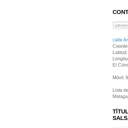
CONT
calle A
Coorde
Latitud
Longitu
El Cóns
Móvil: 
Lista d
Malaga
TÍTU
SALS