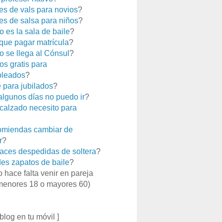
es de vals para novios
?
es de salsa para niños
?
 es la sala de baile
?
que pagar matrícula
?
 se llega al Cónsul
?
os gratis para
leados
?
e para jubilados
?
 algunos días no puedo ir
?
calzado necesito para
miendas cambiar de
r
?
aces despedidas de soltera
?
es zapatos de baile
?
o hace falta venir en pareja
menores 18 o mayores 60)
 blog en tu móvil ]