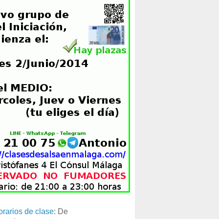
orarios de clase
: De