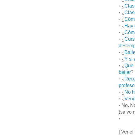
· ¿
Clas
· ¿
Clas
· ¿
Cómo
· ¿
Hay 
· ¿
Cómo
· ¿
Curs
desemp
· ¿
Bail
· ¿
Y si
· ¿
Que 
bailar
?
· ¿
Reco
profeso
· ¿
No h
· ¿
Vend
· No. N
(salvo 
·
[ Ver el