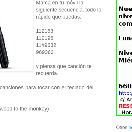
Marca en tu móvil la
siguiente secuencia, todo lo
rápido que puedas:
112163
112196
11#9632
969363
y piensa que canción te
recuerda.
m/canciones-para-tocar-con-el-teclado-del-
rewood to the monkey)
Otros
h