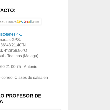
ACTO:
ristófanes 4-1
nadas GPS:
: 36°43'21.40"N
d: 4°28'58.80"O
ul - Teatinos (Malaga)
660 21 00 75 - Antonio
e correo: Clases de salsa en
LO PROFESOR DE
A