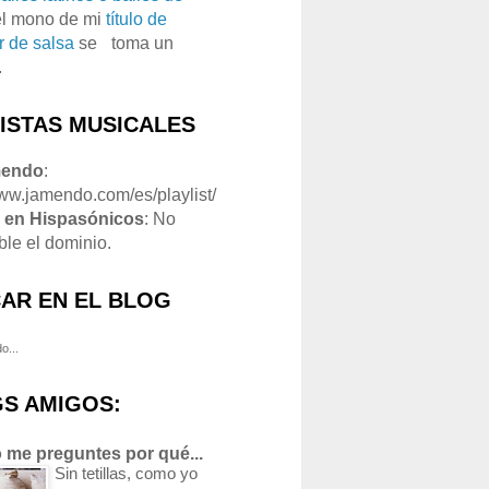
el mono de mi
título de
r de salsa
se
o
toma un
.
LISTAS MUSICALES
mendo
:
www.jamendo.com/es/playlist/
1
en Hispasónicos
: No
ble el dominio.
AR EN EL BLOG
o...
S AMIGOS:
 me preguntes por qué...
Sin tetillas, como yo