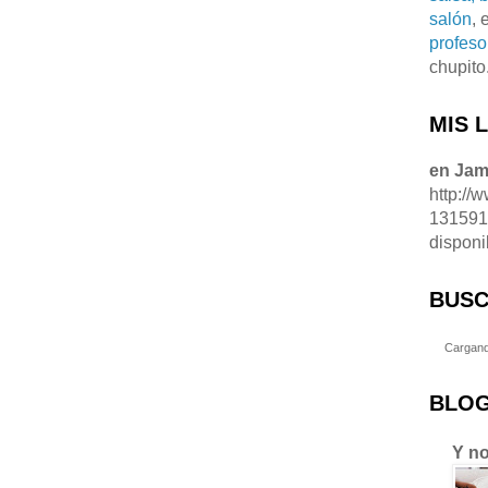
salón
, 
profeso
chupito
MIS 
en Ja
http://
13159
disponi
BUSC
Cargand
BLOG
Y no