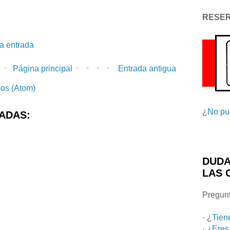
RESE
la entrada
Página principal
Entrada antigua
ios (Atom)
¿
No pu
ADAS:
DUDA
LAS 
Pregunt
· ¿
Tien
· ¿
Eres