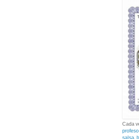
Cada ve
profeso
salsa, b