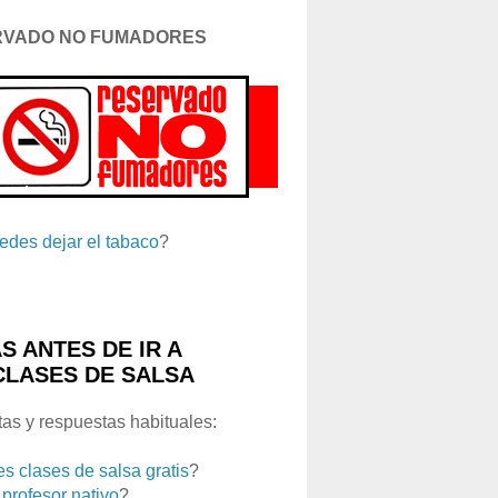
RVADO NO FUMADORES
edes dejar el tabaco
?
S ANTES DE IR A
CLASES DE SALSA
as y respuestas habituales:
es clases de salsa gratis
?
 profesor nativo
?