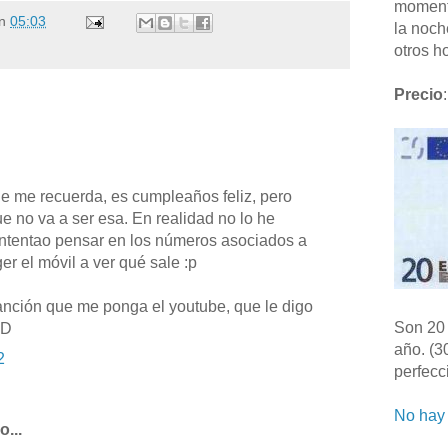
moment
n
05:03
la noch
otros ho
Precio
:
e me recuerda, es cumpleaños feliz, pero
e no va a ser esa. En realidad no lo he
 intentao pensar en los números asociados a
er el móvil a ver qué sale :p
anción que me ponga el youtube, que le digo
Son 20 
XD
año. (3
2
perfecc
No hay 
...