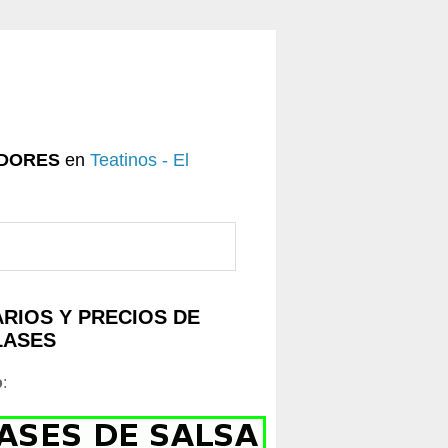
DORES
en
Teatinos - El
RIOS Y PRECIOS DE
LASES
o
: